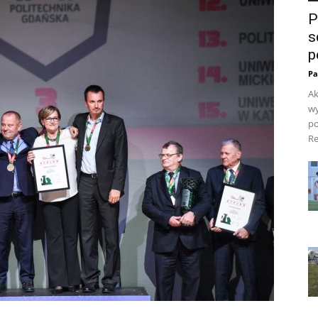
P
s
p
Pa
Ak
wy
po
Re