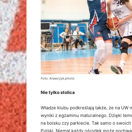
Foto: Krawczyk.photo
Nie tylko stolica
Władze klubu podkreślają także, że na UW n
wyniki z egzaminu maturalnego. Dzięki temu
na boisku czy parkiecie. Tak samo o swoic
Polski. Niemal każdy ośrodek może pochwa