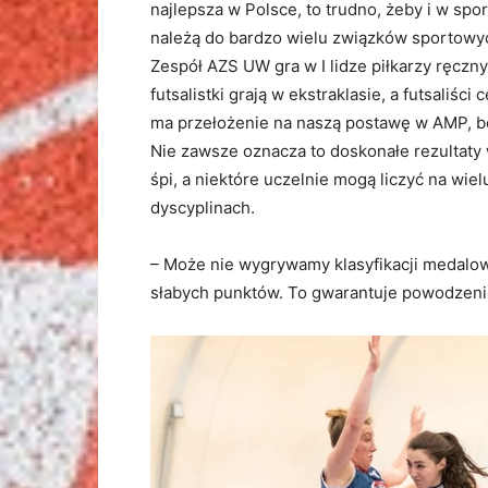
najlepsza w Polsce, to trudno, żeby i w spo
należą do bardzo wielu związków sportowyc
Zespół AZS UW gra w I lidze piłkarzy ręczn
futsalistki grają w ekstraklasie, a futsaliś
ma przełożenie na naszą postawę w AMP, bo 
Nie zawsze oznacza to doskonałe rezultaty
śpi, a niektóre uczelnie mogą liczyć na wi
dyscyplinach.
– Może nie wygrywamy klasyfikacji medalowej
słabych punktów. To gwarantuje powodzenie