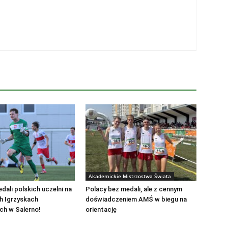
Akademickie Mistrzostwa Świata
dali polskich uczelni na
Polacy bez medali, ale z cennym
h Igrzyskach
doświadczeniem AMŚ w biegu na
ch w Salerno!
orientację