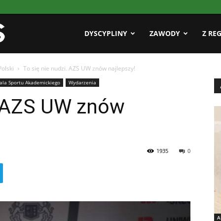
Pasja
DYSCYPLINY
ZAWODY
Z RE
olski
To się nie nudzi. AZS UW znów najlepszy!
AZS
ala Sportu Akademickiego
Wydarzenia
i. AZS UW znów
1935
0
A