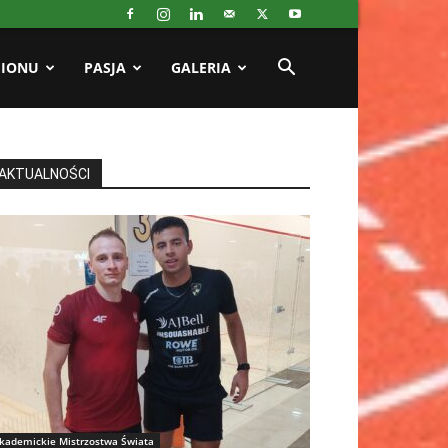
GIONU
PASJA
GALERIA
AKTUALNOŚCI
kademickie Mistrzostwa Świata