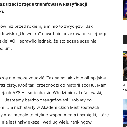
 trzeci z rzędu triumfował w klasyfikacji
i.
w niż przed rokiem, a mimo to zwyciężył. Jak
rodowisku „Uniwerku” nawet nie oczekiwano kolejnego
kiej AGH sprawiło jednak, że stołeczna uczelnia
odium.
o się nie może znudzić. Tak samo jak złoto olimpijskie
F
az piąty. Ktoś taki przechodzi do historii sportu. Mam
Ju
tr
ziejach AZS – uśmiecha się Włodzimierz Leśniewski,
 – Jesteśmy bardzo zaangażowani i robimy co
. Dla nich starty w Akademickich Mistrzostwach
sy oraz medale to piękne wspomnienia i pamiątki, które
lnia jest największa i według wielu rankingów
F