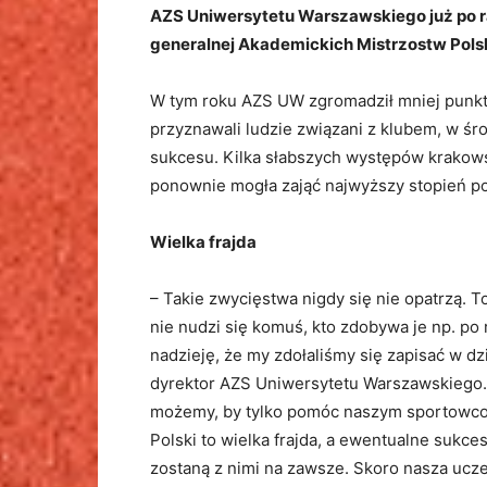
AZS Uniwersytetu Warszawskiego już po raz
generalnej Akademickich Mistrzostw Polsk
W tym roku AZS UW zgromadził mniej punktó
przyznawali ludzie związani z klubem, w ś
sukcesu. Kilka słabszych występów krakows
ponownie mogła zająć najwyższy stopień p
Wielka frajda
– Takie zwycięstwa nigdy się nie opatrzą. T
nie nudzi się komuś, kto zdobywa je np. po r
nadzieję, że my zdołaliśmy się zapisać w d
dyrektor AZS Uniwersytetu Warszawskiego.
możemy, by tylko pomóc naszym sportowcom
Polski to wielka frajda, a ewentualne sukce
zostaną z nimi na zawsze. Skoro nasza ucze