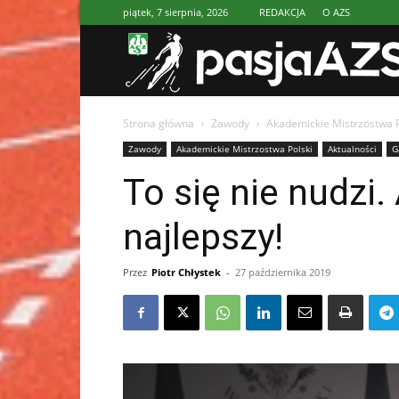
piątek, 7 sierpnia, 2026
REDAKCJA
O AZS
Strona główna
Zawody
Akademickie Mistrzostwa P
Zawody
Akademickie Mistrzostwa Polski
Aktualności
G
To się nie nudz
najlepszy!
Przez
Piotr Chłystek
-
27 października 2019