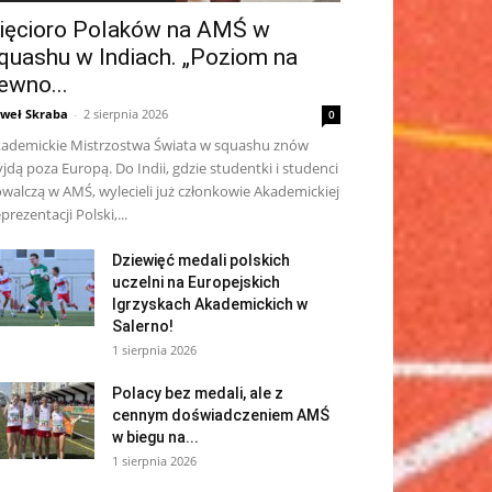
ięcioro Polaków na AMŚ w
quashu w Indiach. „Poziom na
ewno...
weł Skraba
-
2 sierpnia 2026
0
ademickie Mistrzostwa Świata w squashu znów
jdą poza Europą. Do Indii, gdzie studentki i studenci
walczą w AMŚ, wylecieli już członkowie Akademickiej
prezentacji Polski,...
Dziewięć medali polskich
uczelni na Europejskich
Igrzyskach Akademickich w
Salerno!
1 sierpnia 2026
Polacy bez medali, ale z
cennym doświadczeniem AMŚ
w biegu na...
1 sierpnia 2026