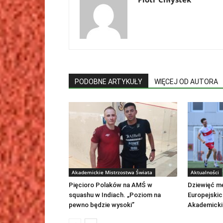
PODOBNE ARTYKUŁY
WIĘCEJ OD AUTORA
Akademickie Mistrzostwa Świata
Aktualności
Pięcioro Polaków na AMŚ w
Dziewięć me
squashu w Indiach. „Poziom na
Europejskic
pewno będzie wysoki”
Akademicki