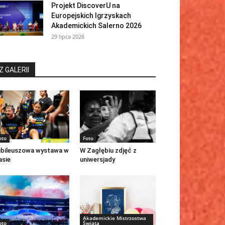
Projekt DiscoverU na
Europejskich Igrzyskach
Akademickich Salerno 2026
29 lipca 2026
Z GALERII
oto
Foto
bileuszowa wystawa w
W Zagłębiu zdjęć z
asie
uniwersjady
Akademickie Mistrzostwa
oto
Świata