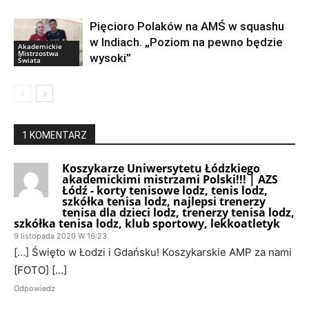
Pięcioro Polaków na AMŚ w squashu
w Indiach. „Poziom na pewno będzie
Akademickie
Mistrzostwa
wysoki”
Świata
1 KOMENTARZ
Koszykarze Uniwersytetu Łódzkiego
akademickimi mistrzami Polski!!! | AZS
Łódź - korty tenisowe lodz, tenis lodz,
szkółka tenisa lodz, najlepsi trenerzy
tenisa dla dzieci lodz, trenerzy tenisa lodz,
szkółka tenisa lodz, klub sportowy, lekkoatletyk
9 listopada 2020 W 16:23
[…] Święto w Łodzi i Gdańsku! Koszykarskie AMP za nami
[FOTO] […]
Odpowiedz