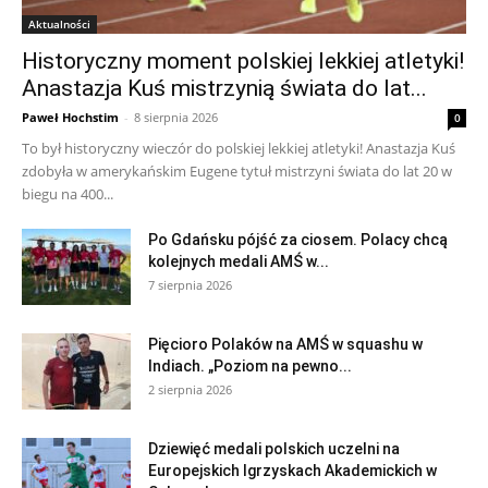
Aktualności
Historyczny moment polskiej lekkiej atletyki!
Anastazja Kuś mistrzynią świata do lat...
Paweł Hochstim
-
8 sierpnia 2026
0
To był historyczny wieczór do polskiej lekkiej atletyki! Anastazja Kuś
zdobyła w amerykańskim Eugene tytuł mistrzyni świata do lat 20 w
biegu na 400...
Po Gdańsku pójść za ciosem. Polacy chcą
kolejnych medali AMŚ w...
7 sierpnia 2026
Pięcioro Polaków na AMŚ w squashu w
Indiach. „Poziom na pewno...
2 sierpnia 2026
Dziewięć medali polskich uczelni na
Europejskich Igrzyskach Akademickich w