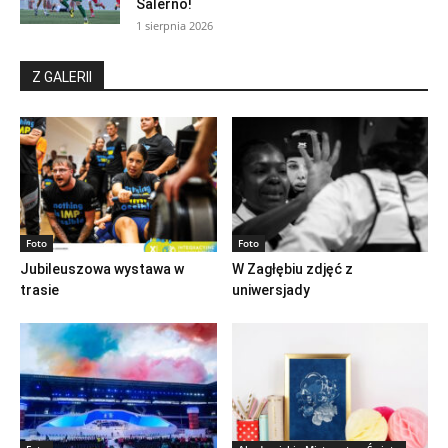
Salerno!
1 sierpnia 2026
Z GALERII
Foto
Foto
Jubileuszowa wystawa w
W Zagłębiu zdjęć z
trasie
uniwersjady