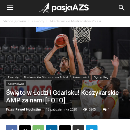
Strona główna
Zawody
Akademickie Mistrzostwa Polski
Zawody
Akademickie Mistrzostwa Polski
Aktualności
Dyscypliny
Koszykówka
Święto w Łodzi i Gdańsku! Koszykarskie
AMP za nami [FOTO]
Przez
Paweł Hochstim
-
18 października 2020
3205
1