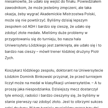
niesamowite, że udało się wejść do finału. Powiedziałem
zawodnikom, że może jesteśmy zmęczeni, ale taka
okazja, żeby wygrać Akademickie Mistrzostwa Polski,
może się nie powtórzyć. Byliśmy dzisiaj lepszym
zespołem od AGH i bardzo się cieszę, że udało się
zdobyć złote medale. Mieliśmy duże problemy w
przygotowaniu się do turnieju, bo nasza hala
Uniwersytetu Łódzkiego jest zamknięta, ale udało się i to
bardzo nas cieszy – mówił trener łódzkiej drużyny Piotr
Zych.
Koszykarz łódzkiego zespołu, doktorant na Uniwersytecie
Łódzkim Dominik Binkowski przyznał, że przed turniejem
liczył może na medal w klasyfikacji uniwersytetów. – A tu
proszę jaka niespodzianka. Dzisiejszy mecz dostarczył
tyle emocji, radości i bardzo cieszymy się, że byliśmy w
stanie pierwszy raz zdobyć złoto. Jest to olbrzymi sukces
całej drużyny. W tym turnieju musieliśmy przez trzy dni