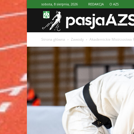
sobota, 8 sierpnia, 2026
REDAKCJA
O AZS
Strona główna
Zawody
Akademickie Mistrzostwa P