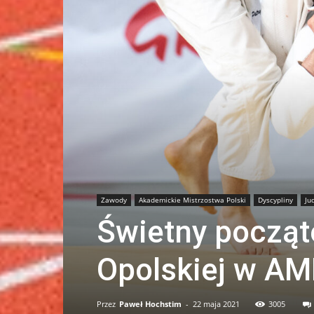
Zawody
Akademickie Mistrzostwa Polski
Dyscypliny
Ju
Świetny począt
Opolskiej w AM
Przez
Paweł Hochstim
-
22 maja 2021
3005