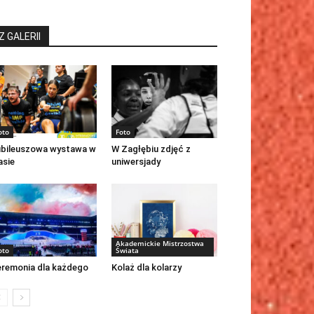
Z GALERII
oto
Foto
bileuszowa wystawa w
W Zagłębiu zdjęć z
asie
uniwersjady
Akademickie Mistrzostwa
oto
Świata
remonia dla każdego
Kolaż dla kolarzy