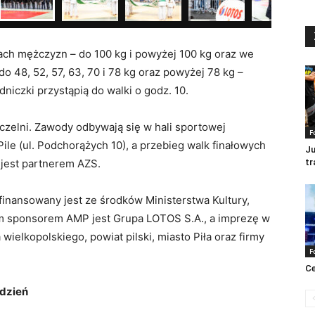
ach mężczyzn – do 100 kg i powyżej 100 kg oraz we
 48, 52, 57, 63, 70 i 78 kg oraz powyżej 78 kg –
niczki przystąpią do walki o godz. 10.
czelni. Zawody odbywają się w hali sportowej
F
ile (ul. Podchorążych 10), a przebieg walk finałowych
Ju
a jest partnerem AZS.
tr
finansowany jest ze środków Ministerstwa Kultury,
m sponsorem AMP jest Grupa LOTOS S.A., a imprezę w
ielkopolskiego, powiat pilski, miasto Piła oraz firmy
F
Ce
 dzień