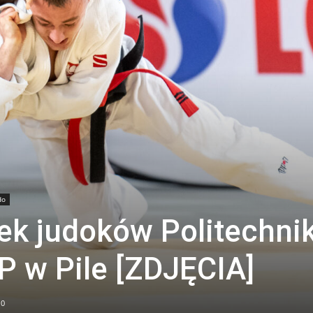
do
ek judoków Politechnik
P w Pile [ZDJĘCIA]
0