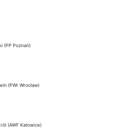
ki (PP Poznań)
twin (PWr Wrocław)
Król (AWF Katowice)