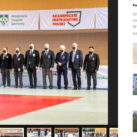
Pa
Sz
so
W 
su