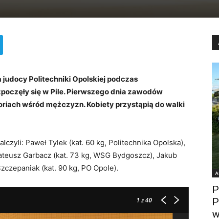
 judocy Politechniki Opolskiej podczas
zpoczęły się w Pile. Pierwszego dnia zawodów
oriach wśród mężczyzn. Kobiety przystąpią do walki
zyli: Paweł Tylek (kat. 60 kg, Politechnika Opolska),
Mateusz Garbacz (kat. 73 kg, WSG Bydgoszcz), Jakub
zczepaniak (kat. 90 kg, PO Opole).
A
P
P
1
z 40
w