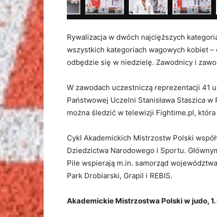
Rywalizacja w dwóch najcięższych kategori
wszystkich kategoriach wagowych kobiet – do
odbędzie się w niedzielę. Zawodnicy i zawod
W zawodach uczestniczą reprezentacji 41 u
Państwowej Uczelni Stanisława Staszica w P
można śledzić w telewizji Fightime.pl, któr
Cykl Akademickich Mistrzostw Polski współ
Dziedzictwa Narodowego i Sportu. Główny
Pile wspierają m.in. samorząd województwa w
Park Drobiarski, Grapil i REBIS.
Akademickie Mistrzostwa Polski w judo, 1.