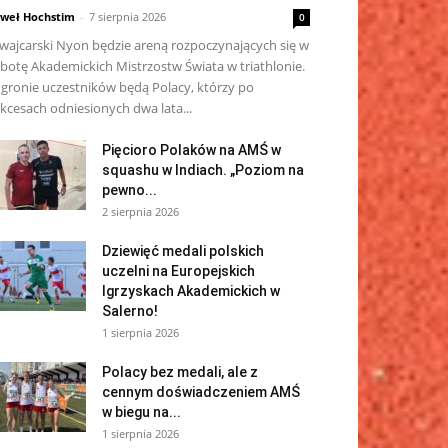
weł Hochstim
-
7 sierpnia 2026
0
wajcarski Nyon będzie areną rozpoczynających się w
botę Akademickich Mistrzostw Świata w triathlonie.
gronie uczestników będą Polacy, którzy po
kcesach odniesionych dwa lata...
Pięcioro Polaków na AMŚ w
squashu w Indiach. „Poziom na
pewno...
2 sierpnia 2026
Dziewięć medali polskich
uczelni na Europejskich
Igrzyskach Akademickich w
Salerno!
1 sierpnia 2026
Polacy bez medali, ale z
cennym doświadczeniem AMŚ
w biegu na...
1 sierpnia 2026