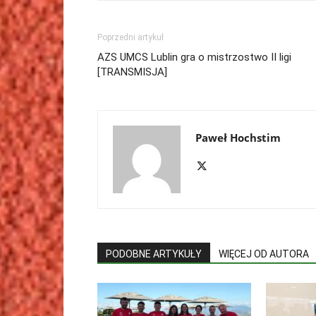
Poprzedni artykuł
AZS UMCS Lublin gra o mistrzostwo II ligi
[TRANSMISJA]
Paweł Hochstim
PODOBNE ARTYKUŁY
WIĘCEJ OD AUTORA