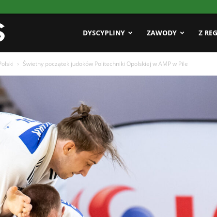
Pasja
DYSCYPLINY
ZAWODY
Z RE
olski
Świetny początek judoków Politechniki Opolskiej w AMP w Pile
AZS