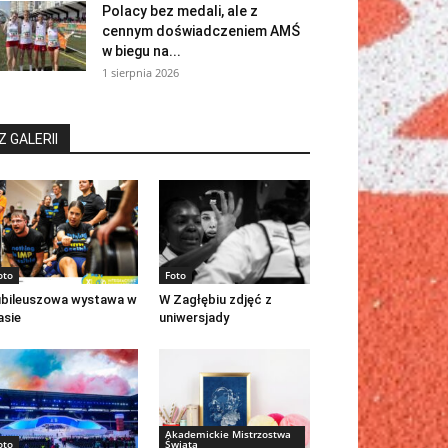
Polacy bez medali, ale z
cennym doświadczeniem AMŚ
w biegu na...
1 sierpnia 2026
Z GALERII
oto
Foto
bileuszowa wystawa w
W Zagłębiu zdjęć z
asie
uniwersjady
Akademickie Mistrzostwa
oto
Świata