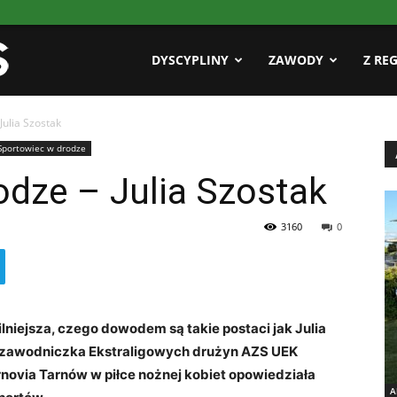
Pasja
DYSCYPLINY
ZAWODY
Z RE
Julia Szostak
AZS
Sportowiec w drodze
odze – Julia Szostak
3160
0
silniejsza, czego dowodem są takie postaci jak Julia
u, zawodniczka Ekstraligowych drużyn AZS UEK
rnovia Tarnów w piłce nożnej kobiet opowiedziała
A