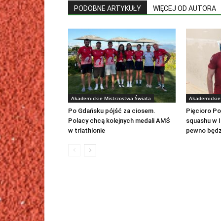
PODOBNE ARTYKUŁY
WIĘCEJ OD AUTORA
Akademickie Mistrzostwa Świata
Akademickie 
Po Gdańsku pójść za ciosem.
Pięcioro P
Polacy chcą kolejnych medali AMŚ
squashu w I
w triathlonie
pewno będz