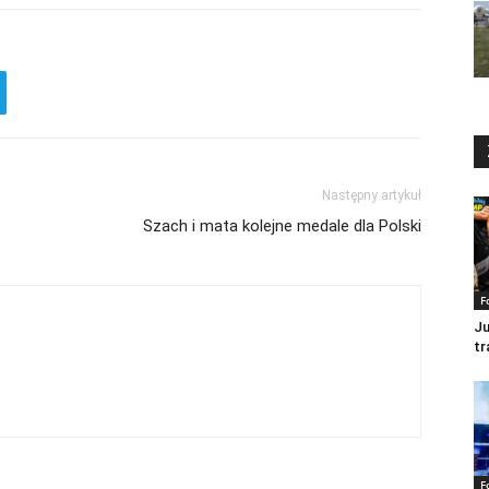
Następny artykuł
Szach i mata kolejne medale dla Polski
F
Ju
tr
F