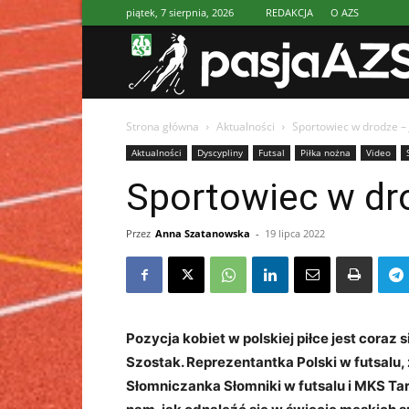
piątek, 7 sierpnia, 2026
REDAKCJA
O AZS
Strona główna
Aktualności
Sportowiec w drodze – 
Aktualności
Dyscypliny
Futsal
Piłka nożna
Video
Sportowiec w dr
Przez
Anna Szatanowska
-
19 lipca 2022
Pozycja kobiet w polskiej piłce jest coraz 
Szostak. Reprezentantka Polski w futsal
Słomniczanka Słomniki w futsalu i MKS Ta