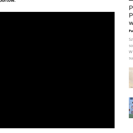
portów.
P
P
w
Pa
Sz
so
W 
su