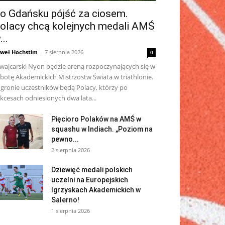
o Gdańsku pójść za ciosem.
olacy chcą kolejnych medali AMŚ
...
weł Hochstim
-
7 sierpnia 2026
0
wajcarski Nyon będzie areną rozpoczynających się w
botę Akademickich Mistrzostw Świata w triathlonie.
gronie uczestników będą Polacy, którzy po
kcesach odniesionych dwa lata...
Pięcioro Polaków na AMŚ w
squashu w Indiach. „Poziom na
pewno...
2 sierpnia 2026
Dziewięć medali polskich
uczelni na Europejskich
Igrzyskach Akademickich w
Salerno!
1 sierpnia 2026