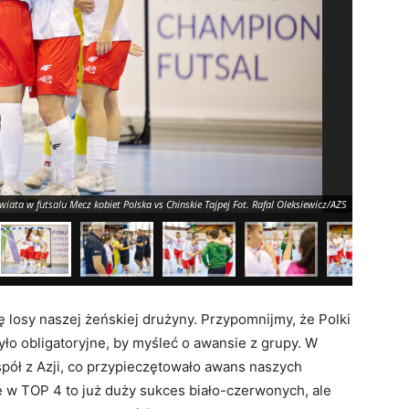
ata w futsalu Mecz kobiet Polska vs Chinskie Tajpej Fot. Rafal Oleksiewicz/AZS
2026.
ę losy naszej żeńskiej drużyny. Przypomnijmy, że Polki
yło obligatoryjne, by myśleć o awansie z grupy. W
spół z Azji, co przypieczętowało awans naszych
 w TOP 4 to już duży sukces biało-czerwonych, ale