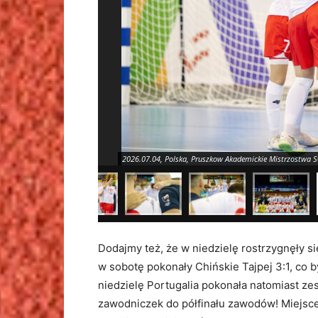
2026.07.04, Polska, Pruszkow Akademickie Mistrzostwa Swi
Dodajmy też, że w niedzielę rostrzygnęły si
w sobotę pokonały Chińskie Tajpej 3:1, co b
niedzielę Portugalia pokonała natomiast ze
zawodniczek do półfinału zawodów! Miejsce