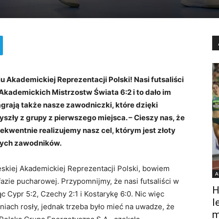
 Akademickiej Reprezentacji Polski! Nasi futsaliści
Akademickich Mistrzostw Świata 6:2 i to dało im
grają także nasze zawodniczki, które dzięki
yszły z grupy z pierwszego miejsca. – Cieszy nas, że
kwentnie realizujemy nasz cel, którym jest złoty
zych zawodników.
skiej Akademickiej Reprezentacji Polski, bowiem
A
zie pucharowej. Przypomnijmy, że nasi futsaliści w
H
 Cypr 5:2, Czechy 2:1 i Kostarykę 6:0. Nic więc
l
niach rosły, jednak trzeba było mieć na uwadze, że
m