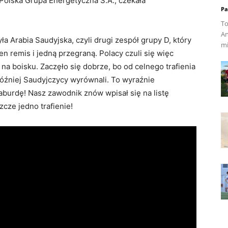
olska Grupa Energetyczna S.A., czekała
Pa
To
An
a Arabia Saudyjska, czyli drugi zespół grupy D, który
mi
n remis i jedną przegraną. Polacy czuli się więc
na boisku. Zaczęło się dobrze, bo od celnego trafienia
później Saudyjczycy wyrównali. To wyraźnie
urdę! Nasz zawodnik znów wpisał się na listę
zcze jedno trafienie!