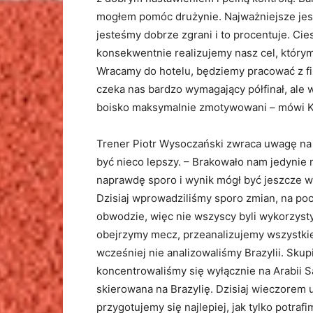
mogłem pomóc drużynie. Najważniejsze jes
jesteśmy dobrze zgrani i to procentuje. Ci
konsekwentnie realizujemy nasz cel, którym
Wracamy do hotelu, będziemy pracować z fiz
czeka nas bardzo wymagający półfinał, ale 
boisko maksymalnie zmotywowani – mówi K
Trener Piotr Wysoczański zwraca uwagę na
być nieco lepszy. – Brakowało nam jedynie 
naprawdę sporo i wynik mógł być jeszcze w
Dzisiaj wprowadziliśmy sporo zmian, na po
obwodzie, więc nie wszyscy byli wykorzyst
obejrzymy mecz, przeanalizujemy wszystkie
wcześniej nie analizowaliśmy Brazylii. Skup
koncentrowaliśmy się wyłącznie na Arabii Sa
skierowana na Brazylię. Dzisiaj wieczorem
przygotujemy się najlepiej, jak tylko potraf