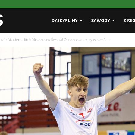
Pasja
DYSCYPLINY
ZAWODY
Z RE
finale Akademickich Mistrzostw Świata! Obie nasze ekipy w strefie...
AZS