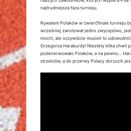
naszych zawodników, których wspiera PGE P
najtrudniejsza faza turnieju.
Rywalem Polaków w ćwierćfinale turnieju był
wcześniej zanotował jedno zwycięstwo, jede
mocni, ale oczywiście musieli to udowodnić 
Grzegorza Haraburdy! Niestety kilka chwil 
podenerwowało Polaków, a na pewno… Harab
strzelców, a do przerwy Polacy dorzucili jes