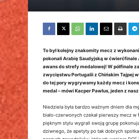
To był kolejny znakomity mecz z wykonaniu
pokonali Arabię Saudyjską w ćwierćfinale 
awans do strefy medalowej! W półfinale za
zwycięstwu Portugalii z Chińskim Tajpej w
do tej pory wygrywamy każdy mecz i konse
medal – mówi Kacper Pawlus, jeden z nas
Niedziela była bardzo ważnym dniem dla mę
biało-czerwonych czekał pierwszy mecz w fa
pięknym stylu wygrali swoją grupę pokonując
dziwnego, że apetyty po tak dobrych spotka