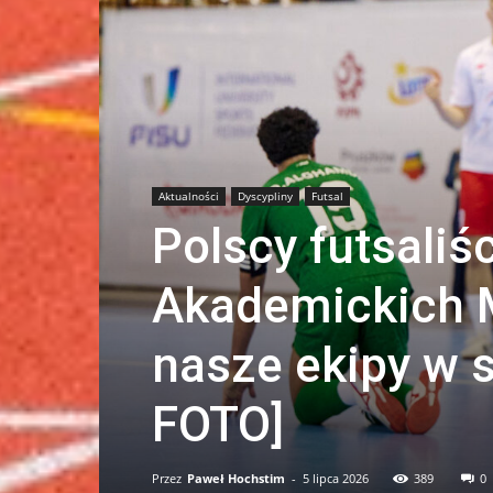
Aktualności
Dyscypliny
Futsal
Polscy futsaliśc
Akademickich M
nasze ekipy w s
FOTO]
Przez
Paweł Hochstim
-
5 lipca 2026
389
0