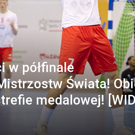
i w półfinale
istrzostw Świata! Obi
trefie medalowej! [WI