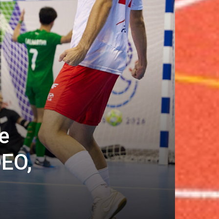
e
DEO,