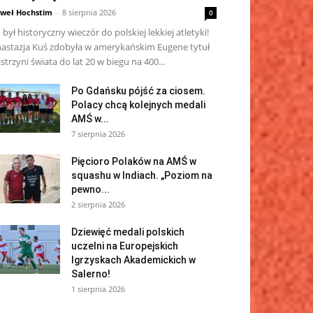
weł Hochstim
-
8 sierpnia 2026
0
 był historyczny wieczór do polskiej lekkiej atletyki!
astazja Kuś zdobyła w amerykańskim Eugene tytuł
strzyni świata do lat 20 w biegu na 400...
Po Gdańsku pójść za ciosem.
Polacy chcą kolejnych medali
AMŚ w...
7 sierpnia 2026
Pięcioro Polaków na AMŚ w
squashu w Indiach. „Poziom na
pewno...
2 sierpnia 2026
Dziewięć medali polskich
uczelni na Europejskich
Igrzyskach Akademickich w
Salerno!
1 sierpnia 2026