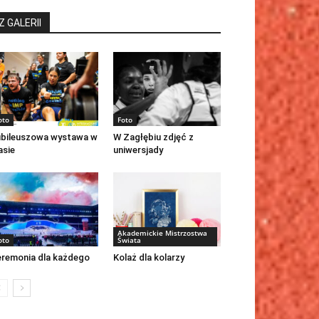
Z GALERII
oto
Foto
bileuszowa wystawa w
W Zagłębiu zdjęć z
asie
uniwersjady
Akademickie Mistrzostwa
oto
Świata
remonia dla każdego
Kolaż dla kolarzy