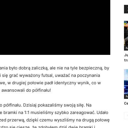
F
Ju
tr
ia było dobrą zaliczką, ale nie na tyle bezpieczną, by
i się grać wyważony futsal, uważać na poczynania
we, w drugiej połowie padł identyczny wynik, co w
i awansowali do półfinału!
F
Ce
półfinału. Dzisiaj pokazaliśmy swoją siłę. Na
ie bramki na 1:1 musieliśmy szybko zareagować. Udało
zed przerwą, dzięki czemu wyszliśmy na drugą połowę
rdzo się cieszę, że zdobyłem dziś dwie bramki i