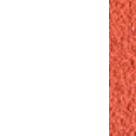
07.04, Polska, Pruszkow Akademickie Mistrzostwa Swiata w futsalu Mecz kobiet Polska vs Chins