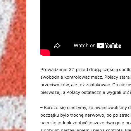
Prowadzenie 3:1 przed drugą częścią spotkan
swobodnie kontrolować mecz. Polacy staral
przeciwników, ale też zaatakować. Co cieka
pierwszej, a Polacy ostatecznie wygrali 6:2 
– Bardzo się cieszymy, że awansowaliśmy do 
początku było trochę nerwowo, bo po strac
nam się jednak zdobyć jeszcze dwa gole pr
z dobrym nastawieniem i pełną kontrolą. Ba