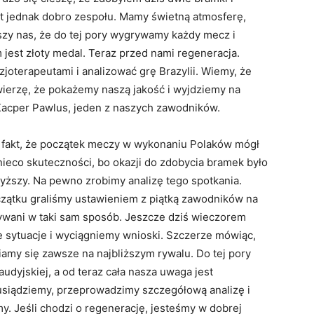
t jednak dobro zespołu. Mamy świetną atmosferę,
eszy nas, że do tej pory wygrywamy każdy mecz i
 jest złoty medal. Teraz przed nami regeneracja.
joterapeutami i analizować grę Brazylii. Wiemy, że
wierzę, że pokażemy naszą jakość i wyjdziemy na
acper Pawlus, jeden z naszych zawodników.
 fakt, że początek meczy w wykonaniu Polaków mógł
nieco skuteczności, bo okazji do zdobycia bramek było
yższy. Na pewno zrobimy analizę tego spotkania.
czątku graliśmy ustawieniem z piątką zawodników na
ywani w taki sam sposób. Jeszcze dziś wieczorem
 sytuacje i wyciągniemy wnioski. Szczerze mówiąc,
iamy się zawsze na najbliższym rywalu. Do tej pory
udyjskiej, a od teraz cała nasza uwaga jest
 usiądziemy, przeprowadzimy szczegółową analizę i
imy. Jeśli chodzi o regenerację, jesteśmy w dobrej