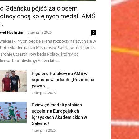
o Gdańsku pójść za ciosem.
olacy chcą kolejnych medali AMŚ
...
weł Hochstim
-
7 sierpnia 2026
0
wajcarski Nyon będzie areną rozpoczynających się w
botę Akademickich Mistrzostw Świata w triathlonie.
gronie uczestników będą Polacy, którzy po
kcesach odniesionych dwa lata...
Pięcioro Polaków na AMŚ w
squashu w Indiach. „Poziom na
pewno...
2 sierpnia 2026
Dziewięć medali polskich
uczelni na Europejskich
Igrzyskach Akademickich w
Salerno!
1 sierpnia 2026