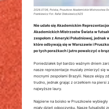
2026.07.06, Polska, Pruszkow Akademickie Mistrzostwa Swi
Frankiewicz Fot. Rafal Oleksiewicz/AZS
Nie udało się Akademickim Reprezentacjom
Akademickich Mistrzostw Świata w futsalu.
zespołom z Ameryki Południowej, jednak
które odbywają się w Warszawie i Pruszkow
po tych porażkach i jutro powalczyć o br
Poniedziałek był bardzo ważnym dniem zarówn
nasze reprezentacje musiały zmierzyć się w
mocnymi zespołami Brazylii. Nasze ekipy z
trudno, jednak grając z orzełkiem na piersi
najwyższe laury.
Najpierw na boisko w Pruszkowie wybiegły 
miały dzień odpoczynku. Nasze futsalistki 