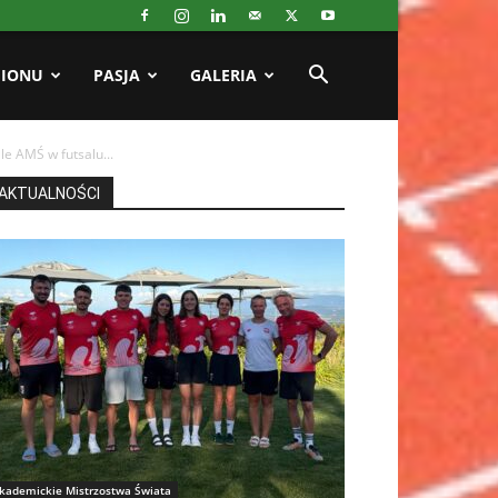
GIONU
PASJA
GALERIA
le AMŚ w futsalu...
AKTUALNOŚCI
kademickie Mistrzostwa Świata