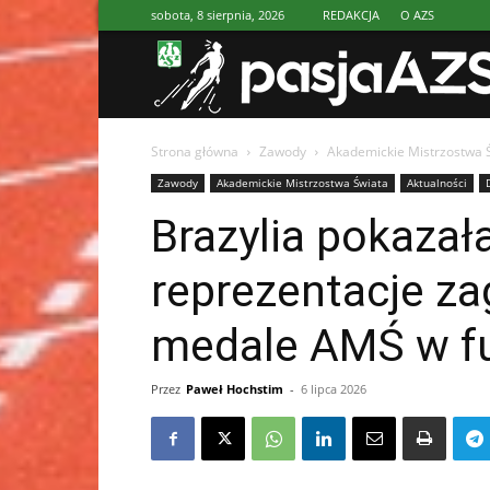
sobota, 8 sierpnia, 2026
REDAKCJA
O AZS
Strona główna
Zawody
Akademickie Mistrzostwa 
Zawody
Akademickie Mistrzostwa Świata
Aktualności
Brazylia pokazała
reprezentacje za
medale AMŚ w fu
Przez
Paweł Hochstim
-
6 lipca 2026