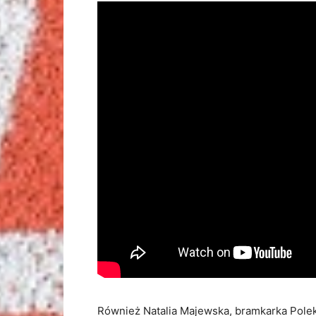
Również Natalia Majewska, bramkarka Polek,