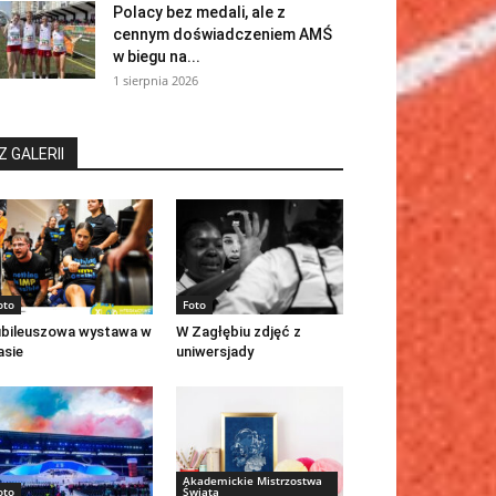
Polacy bez medali, ale z
cennym doświadczeniem AMŚ
w biegu na...
1 sierpnia 2026
Z GALERII
oto
Foto
bileuszowa wystawa w
W Zagłębiu zdjęć z
asie
uniwersjady
Akademickie Mistrzostwa
oto
Świata