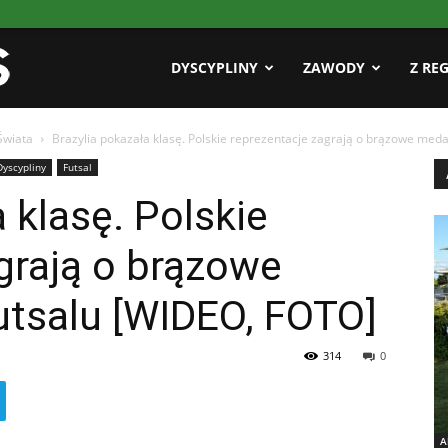
Pasja
DYSCYPLINY
ZAWODY
Z RE
Świata
Brazylia pokazała klasę. Polskie reprezentacje zagrają o brązowe meda
AZS
Dyscypliny
Futsal
 klasę. Polskie
grają o brązowe
tsalu [WIDEO, FOTO]
314
0
A