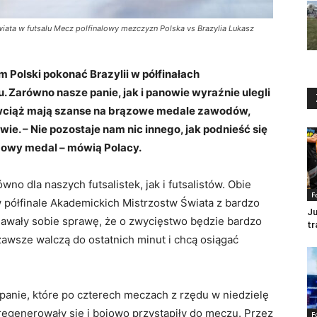
ata w futsalu Mecz polfinalowy mezczyzn Polska vs Brazylia Lukasz
 Polski pokonać Brazylii w półfinałach
 Zarówno nasze panie, jak i panowie wyraźnie ulegli
 wciąż mają szanse na brązowe medale zawodów,
ie. – Nie pozostaje nam nic innego, jak podnieść się
ązowy medal – mówią Polacy.
o dla naszych futsalistek, jak i futsalistów. Obie
F
 półfinale Akademickich Mistrzostw Świata z bardzo
Ju
dawały sobie sprawę, że o zwycięstwo będzie bardzo
tr
 zawsze walczą do ostatnich minut i chcą osiągać
panie, które po czterech meczach z rzędu w niedzielę
zregenerowały się i bojowo przystąpiły do meczu. Przez
F