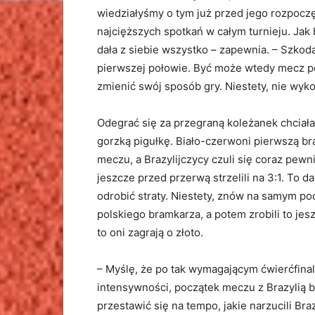
wiedziałyśmy o tym już przed jego rozpoczę
najcięższych spotkań w całym turnieju. Jak b
dała z siebie wszystko – zapewnia. – Szkod
pierwszej połowie. Być może wtedy mecz pot
zmienić swój sposób gry. Niestety, nie wyk
Odegrać się za przegraną koleżanek chciała
gorzką pigułkę. Biało-czerwoni pierwszą br
meczu, a Brazylijczycy czuli się coraz pewni
jeszcze przed przerwą strzelili na 3:1. To d
odrobić straty. Niestety, znów na samym p
polskiego bramkarza, a potem zrobili to jesz
to oni zagrają o złoto.
– Myślę, że po tak wymagającym ćwierćfina
intensywności, początek meczu z Brazylią b
przestawić się na tempo, jakie narzucili Br