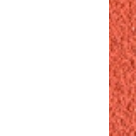
 Polska, Pruszkow Akademickie Mistrzostwa Swiata w futsalu Mecz polfinalowy mezczyzn Pols
Oleksiewicz/AZS