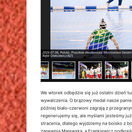
2026.07.06, Polska, Pruszkow Akademickie Mistrzostwa Swiata w
Rafal Oleksiewicz/AZS
We wtorek odbędzie się już ostatni dzień tur
wywalczenia. O brązowy medal nasze panie z
później biało-czerwoni zagrają z przegran
regenerujemy się, ale myślami jesteśmy już
stracenia, dlatego wyjdziemy na boisko z 
zapewnia Majewska, a Frankiewicz podkreśla