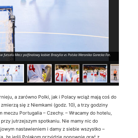
 futsalu Mecz polfinalowy kobiet Brazylia vs Polska Weronika Gorecka Fot.
2026.07.06,
Fot. Rafal 
nieju, a zarówno Polki, jak i Polacy wciąż mają coś do
mierzą się z Niemkami (godz. 10), a trzy godziny
ym meczu Portugalia – Czechy. – Wracamy do hotelu,
 przy jutrzejszym spotkaniu. Nie mamy nic do
bojowym nastawieniem i damy z siebie wszystko –
, że jeśli Polakom przyjdzie ponownie grać z