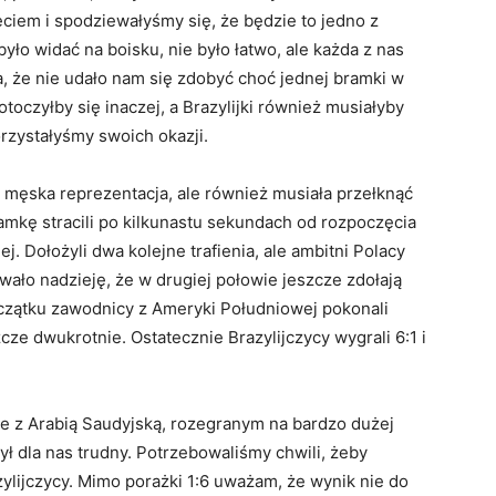
ciem i spodziewałyśmy się, że będzie to jedno z
yło widać na boisku, nie było łatwo, ale każda z nas
a, że nie udało nam się zdobyć choć jednej bramki w
oczyłby się inaczej, a Brazylijki również musiałyby
orzystałyśmy swoich okazji.
 męska reprezentacja, ale również musiała przełknąć
amkę stracili po kilkunastu sekundach od rozpoczęcia
ej. Dołożyli dwa kolejne trafienia, ale ambitni Polacy
awało nadzieję, że w drugiej połowie jeszcze zdołają
oczątku zawodnicy z Ameryki Południowej pokonali
cze dwukrotnie. Ostatecznie Brazylijczycy wygrali 6:1 i
le z Arabią Saudyjską, rozegranym na bardzo dużej
ył dla nas trudny. Potrzebowaliśmy chwili, żeby
azylijczycy. Mimo porażki 1:6 uważam, że wynik nie do