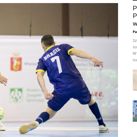
P
P
w
Pa
Sz
so
W 
su