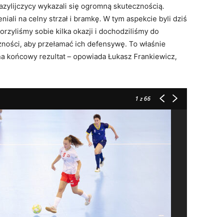
azylijczycy wykazali się ogromną skutecznością.
iali na celny strzał i bramkę. W tym aspekcie byli dziś
rzyliśmy sobie kilka okazji i dochodziliśmy do
czności, aby przełamać ich defensywę. To właśnie
 na końcowy rezultat – opowiada Łukasz Frankiewicz,
1
z 66