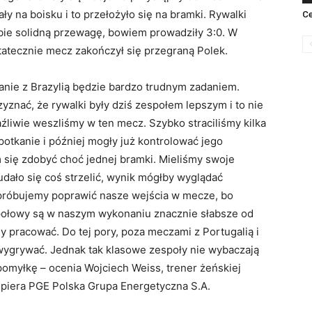
ły na boisku i to przełożyło się na bramki. Rywalki
Ce
bie solidną przewagę, bowiem prowadziły 3:0. W
ostatecznie mecz zakończył się przegraną Polek.
anie z Brazylią będzie bardzo trudnym zadaniem.
zyznać, że rywalki były dziś zespołem lepszym i to nie
aźliwie weszliśmy w ten mecz. Szybko straciliśmy kilka
spotkanie i później mogły już kontrolować jego
 się zdobyć choć jednej bramki. Mieliśmy swoje
udało się coś strzelić, wynik mógłby wyglądać
 próbujemy poprawić nasze wejścia w mecze, bo
połowy są w naszym wykonaniu znacznie słabsze od
y pracować. Do tej pory, poza meczami z Portugalią i
i wygrywać. Jednak tak klasowe zespoły nie wybaczają
pomyłkę – ocenia Wojciech Weiss, trener żeńskiej
spiera PGE Polska Grupa Energetyczna S.A.