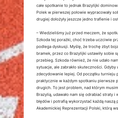
całe spotkanie to jednak Brazylijki dominowa
Polek w pierwszej połowie wypracowały so
drugiej dołożyły jeszcze jedno trafienie i 
– Wiedzieliśmy już przed meczem, że spotk
Szkoda tej porażki, choć trzeba uczciwie pr
podlega dyskusji. Myślę, że trochę zbyt boj
bramek, przez co Brazylijki ustawiły sobie 
przebieg. Szkoda również, że nie udało nam
sytuacje, ale zabrakło skuteczności. Gdyby 
zdecydowanie lepiej. Od początku turnieju
praktycznie w każdym spotkaniu pierwsze 
drugich. To jest problem, nad którym musim
Brazylią, udawało nam się odrabiać straty 
błędów i potrafią wykorzystać każdą naszą 
Akademickiej Reprezentacji Polski, którą w