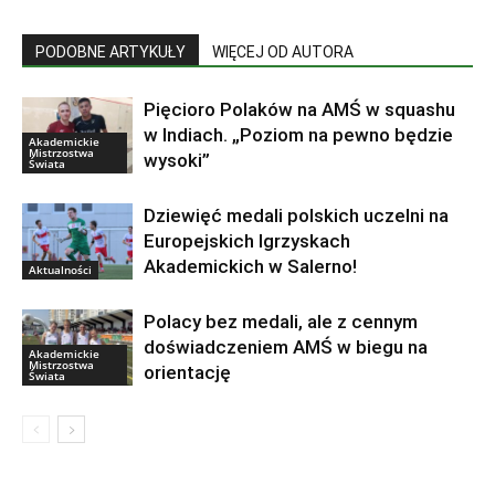
PODOBNE ARTYKUŁY
WIĘCEJ OD AUTORA
Pięcioro Polaków na AMŚ w squashu
w Indiach. „Poziom na pewno będzie
Akademickie
Mistrzostwa
wysoki”
Świata
Dziewięć medali polskich uczelni na
Europejskich Igrzyskach
Akademickich w Salerno!
Aktualności
Polacy bez medali, ale z cennym
doświadczeniem AMŚ w biegu na
Akademickie
Mistrzostwa
orientację
Świata