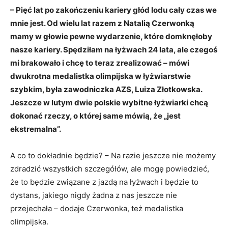
– Pięć lat po zakończeniu kariery głód lodu cały czas we
mnie jest. Od wielu lat razem z Natalią Czerwonką
mamy w głowie pewne wydarzenie, które domknęłoby
nasze kariery. Spędziłam na łyżwach 24 lata, ale czegoś
mi brakowało i chcę to teraz zrealizować – mówi
dwukrotna medalistka olimpijska w łyżwiarstwie
szybkim, była zawodniczka AZS, Luiza Złotkowska.
Jeszcze w lutym dwie polskie wybitne łyżwiarki chcą
dokonać rzeczy, o której same mówią, że „jest
ekstremalna”.
A co to dokładnie będzie? – Na razie jeszcze nie możemy
zdradzić wszystkich szczegółów, ale mogę powiedzieć,
że to będzie związane z jazdą na łyżwach i będzie to
dystans, jakiego nigdy żadna z nas jeszcze nie
przejechała – dodaje Czerwonka, też medalistka
olimpijska.