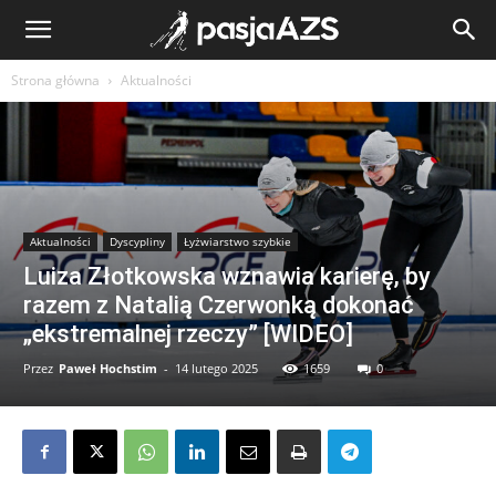
Strona główna
Aktualności
Aktualności
Dyscypliny
Łyżwiarstwo szybkie
Luiza Złotkowska wznawia karierę, by
razem z Natalią Czerwonką dokonać
„ekstremalnej rzeczy” [WIDEO]
Przez
Paweł Hochstim
-
14 lutego 2025
1659
0