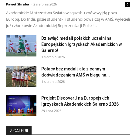
Paweł Skraba
-
2 sierpnia 2026
0
Akademickie Mistrzostwa Świata w squashu znów wyjdą poza
Europą. Do Indii, gdzie studentki i studenci powalczą w AMŚ, wylecieli
już członkowie Akademickiej Reprezentacji Polski,...
Dziewięć medali polskich uczelni na
Europejskich Igrzyskach Akademickich w
Salerno!
1 sierpnia 2026
Polacy bez medali, ale z cennym
doświadczeniem AMŚ w biegu na...
1 sierpnia 2026
Projekt DiscoverU na Europejskich
Igrzyskach Akademickich Salerno 2026
29 lipca 2026
Z GALERII