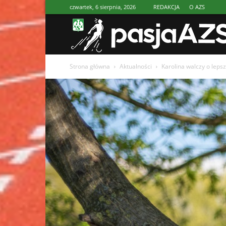
czwartek, 6 sierpnia, 2026
REDAKCJA
O AZS
Strona główna
Aktualności
Karolina walczy o leps