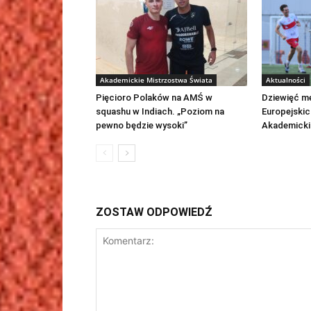
Akademickie Mistrzostwa Świata
Aktualności
Pięcioro Polaków na AMŚ w
Dziewięć me
squashu w Indiach. „Poziom na
Europejskic
pewno będzie wysoki”
Akademicki
ZOSTAW ODPOWIEDŹ