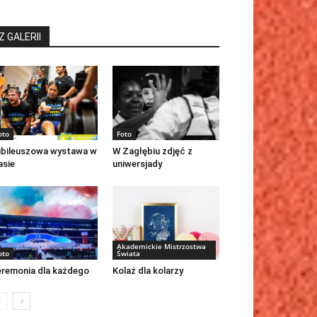
Z GALERII
oto
Foto
bileuszowa wystawa w
W Zagłębiu zdjęć z
asie
uniwersjady
Akademickie Mistrzostwa
oto
Świata
remonia dla każdego
Kolaż dla kolarzy