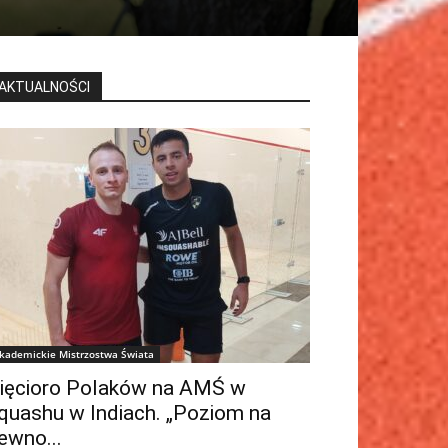
AKTUALNOŚCI
kademickie Mistrzostwa Świata
ięcioro Polaków na AMŚ w
quashu w Indiach. „Poziom na
ewno...