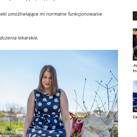
łe leki umożliwiające mi normalne funkcjonowanie
czenia lekarskie.
F
Ju
tr
F
Ce