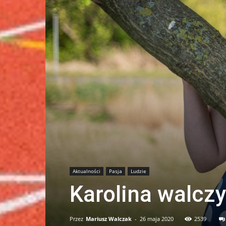
Aktualności
Pasja
Ludzie
Karolina walczy
Przez
Mariusz Walczak
-
26 maja 2020
2539