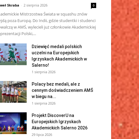
weł Skraba
-
2 sierpnia 2026
0
ademickie Mistrzostwa Świata w squashu znów
jdą poza Europą. Do Indii, gdzie studentki i studenci
walczą w AMŚ, wylecieli już członkowie Akademickiej
prezentacji Polski,...
Dziewięć medali polskich
uczelni na Europejskich
Igrzyskach Akademickich w
Salerno!
1 sierpnia 2026
Polacy bez medali, ale z
cennym doświadczeniem AMŚ
w biegu na...
1 sierpnia 2026
Projekt DiscoverU na
Europejskich Igrzyskach
Akademickich Salerno 2026
29 lipca 2026