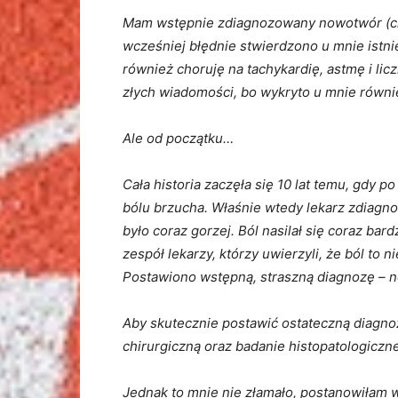
Mam wstępnie zdiagnozowany nowotwór (chło
wcześniej błędnie stwierdzono u mnie istnie
również choruję na tachykardię, astmę i li
złych wiadomości, bo wykryto u mnie równi
Ale od początku…
Cała historia zaczęła się 10 lat temu, gdy p
bólu brzucha. Właśnie wtedy lekarz zdiagno
było coraz gorzej. Ból nasilał się coraz bar
zespół lekarzy, którzy uwierzyli, że ból to
Postawiono wstępną, straszną diagnozę – 
Aby skutecznie postawić ostateczną diagnoz
chirurgiczną oraz badanie histopatologiczne
Jednak to mnie nie złamało, postanowiłam w