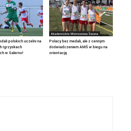
Akademickie Mistrzostwa Świata
dali polskich uczelni na
Polacy bez medali, ale z cennym
h Igrzyskach
doświadczeniem AMŚ w biegu na
ch w Salerno!
orientację