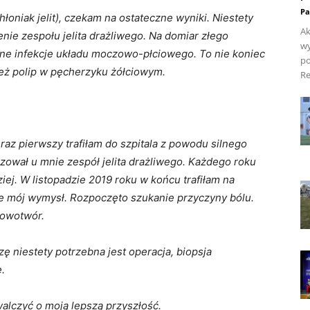
Pa
niak jelit), czekam na ostateczne wyniki. Niestety
Ak
nie zespołu jelita drażliwego. Na domiar złego
wy
czne infekcje układu moczowo-płciowego. To nie koniec
po
eż polip w pęcherzyku żółciowym.
Re
o raz pierwszy trafiłam do szpitala z powodu silnego
zował u mnie zespół jelita drażliwego. Każdego roku
dziej. W listopadzie 2019 roku w końcu trafiłam na
 nie mój wymysł. Rozpoczęto szukanie przyczyny bólu.
nowotwór.
ę niestety potrzebna jest operacja, biopsja
.
alczyć o moją lepszą przyszłość.