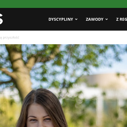
Pasja
DYSCYPLINY
ZAWODY
Z RE
zą przyszłość
AZS