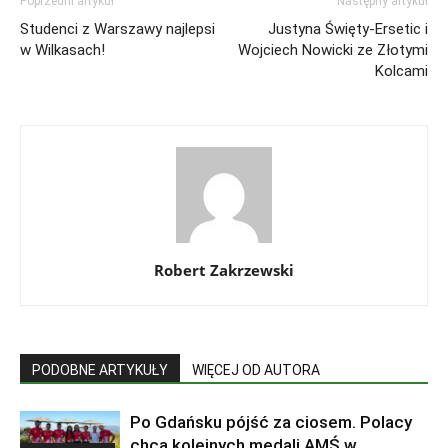
Poprzedni artykuł
Następny artykuł
Studenci z Warszawy najlepsi
Justyna Święty-Ersetic i
w Wilkasach!
Wojciech Nowicki ze Złotymi
Kolcami
Robert Zakrzewski
PODOBNE ARTYKUŁY
WIĘCEJ OD AUTORA
Po Gdańsku pójść za ciosem. Polacy
chcą kolejnych medali AMŚ w