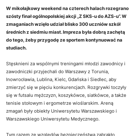
W mikołajkowy weekend na czterech halach rozegrano
szósty finał ogólnopolskiej akcji „Z SKS-u do AZS-u”. W
zmaganiach wzięło udział blisko 300 uczniów szkół
średnich z siedmiu miast. Impreza była dobrą zachętą
do tego, żeby przygodę ze sportem kontynuować na
studiach.
Stęsknieni za wspólnymi treningami młodzi zawodnicy i
zawodniczki przyjechali do Warszawy z Torunia,
Inowrocławia, Lublina, Kielc, Gdańska i Siedlec, aby
zmierzyć się w pięciu konkurencjach. Rozgrywki toczyły
się w futsalu mężczyzn, koszykówce, siatkówce, a także
tenisie stołowym i ergometrze wioślarskim. Areną
zmagań były obiekty Uniwersytetu Warszawskiego i
Warszawskiego Uniwersytetu Medycznego.
Tym razem ze względów bezpieczeństwa zabrakło