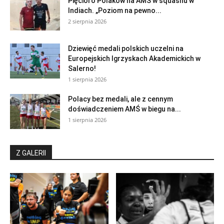
Pięcioro Polaków na AMŚ w squashu w
Indiach. „Poziom na pewno...
2 sierpnia 2026
Dziewięć medali polskich uczelni na
Europejskich Igrzyskach Akademickich w
Salerno!
1 sierpnia 2026
Polacy bez medali, ale z cennym
doświadczeniem AMŚ w biegu na...
1 sierpnia 2026
Z GALERII