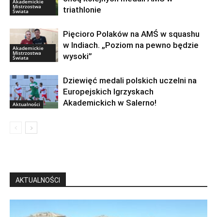
Akademickie
Mistrzostwa
triathlonie
Świata
Pięcioro Polaków na AMŚ w squashu
w Indiach. „Poziom na pewno będzie
Akademickie
Mistrzostwa
wysoki”
Świata
Dziewięć medali polskich uczelni na
Europejskich Igrzyskach
Akademickich w Salerno!
Aktualności
AKTUALNOŚCI