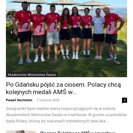
Akademickie Mistrzostwa Świata
Po Gdańsku pójść za ciosem. Polacy chcą
kolejnych medali AMŚ w...
Paweł Hochstim
-
7 sierpnia 2026
0
Szwajcarski Nyon będzie areną rozpoczynających się w sobotę
Akademickich Mistrzostw Świata w triathlonie. W gronie uczestników
będą Polacy, którzy po sukcesach odniesionych dwa lata...