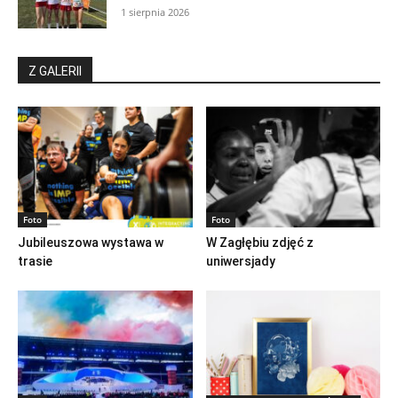
1 sierpnia 2026
Z GALERII
Foto
Foto
Jubileuszowa wystawa w
W Zagłębiu zdjęć z
trasie
uniwersjady