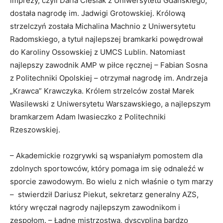
imprezy, czyli Daria Cieślak z Uniwersytetu Gdańskiego,
dostała nagrodę im. Jadwigi Grotowskiej. Królową
strzelczyń została Michalina Machnio z Uniwersytetu
Radomskiego, a tytuł najlepszej bramkarki powędrował
do Karoliny Ossowskiej z UMCS Lublin. Natomiast
najlepszy zawodnik AMP w piłce ręcznej – Fabian Sosna
z Politechniki Opolskiej – otrzymał nagrodę im. Andrzeja
„Krawca” Krawczyka. Królem strzelców został Marek
Wasilewski z Uniwersytetu Warszawskiego, a najlepszym
bramkarzem Adam Iwasieczko z Politechniki
Rzeszowskiej.
– Akademickie rozgrywki są wspaniałym pomostem dla
zdolnych sportowców, który pomaga im się odnaleźć w
sporcie zawodowym. Bo wielu z nich właśnie o tym marzy
– stwierdził Dariusz Piekut, sekretarz generalny AZS,
który wręczał nagrody najlepszym zawodnikom i
zespołom. – Ładne mistrzostwa, dyscyplina bardzo