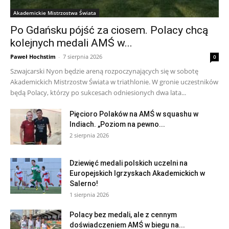
Akademickie Mistrzostwa Świata
Po Gdańsku pójść za ciosem. Polacy chcą
kolejnych medali AMŚ w...
Paweł Hochstim
-
7 sierpnia 2026
0
Szwajcarski Nyon będzie areną rozpoczynających się w sobotę
Akademickich Mistrzostw Świata w triathlonie. W gronie uczestników
będą Polacy, którzy po sukcesach odniesionych dwa lata...
Pięcioro Polaków na AMŚ w squashu w
Indiach. „Poziom na pewno...
2 sierpnia 2026
Dziewięć medali polskich uczelni na
Europejskich Igrzyskach Akademickich w
Salerno!
1 sierpnia 2026
Polacy bez medali, ale z cennym
doświadczeniem AMŚ w biegu na...