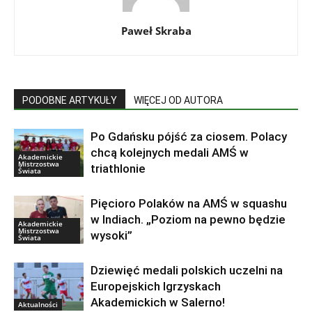
Paweł Skraba
PODOBNE ARTYKUŁY
WIĘCEJ OD AUTORA
Po Gdańsku pójść za ciosem. Polacy
chcą kolejnych medali AMŚ w
Akademickie
Mistrzostwa
triathlonie
Świata
Pięcioro Polaków na AMŚ w squashu
w Indiach. „Poziom na pewno będzie
Akademickie
Mistrzostwa
wysoki”
Świata
Dziewięć medali polskich uczelni na
Europejskich Igrzyskach
Akademickich w Salerno!
Aktualności