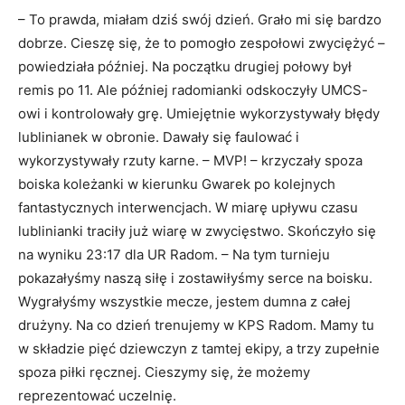
– To prawda, miałam dziś swój dzień. Grało mi się bardzo
dobrze. Cieszę się, że to pomogło zespołowi zwyciężyć –
powiedziała później. Na początku drugiej połowy był
remis po 11. Ale później radomianki odskoczyły UMCS-
owi i kontrolowały grę. Umiejętnie wykorzystywały błędy
lublinianek w obronie. Dawały się faulować i
wykorzystywały rzuty karne. – MVP! – krzyczały spoza
boiska koleżanki w kierunku Gwarek po kolejnych
fantastycznych interwencjach. W miarę upływu czasu
lublinianki traciły już wiarę w zwycięstwo. Skończyło się
na wyniku 23:17 dla UR Radom. – Na tym turnieju
pokazałyśmy naszą siłę i zostawiłyśmy serce na boisku.
Wygrałyśmy wszystkie mecze, jestem dumna z całej
drużyny. Na co dzień trenujemy w KPS Radom. Mamy tu
w składzie pięć dziewczyn z tamtej ekipy, a trzy zupełnie
spoza piłki ręcznej. Cieszymy się, że możemy
reprezentować uczelnię.