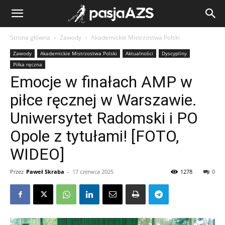
Strona główna
Zawody
Akademickie Mistrzostwa Polski
Zawody
Akademickie Mistrzostwa Polski
Aktualności
Dyscypliny
Piłka ręczna
Emocje w finałach AMP w
piłce ręcznej w Warszawie.
Uniwersytet Radomski i PO
Opole z tytułami! [FOTO,
WIDEO]
Przez
Paweł Skraba
-
17 czerwca 2025
1278
0