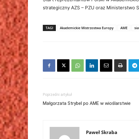
strategiczny AZS – PZU oraz Ministerstwo Sp
TAGI
Akademickie Mistrzostwa Europy
AME
si
Poprzedni artykuł
Małgorzata Strybel po AME w wioślarstwie
Paweł Skraba