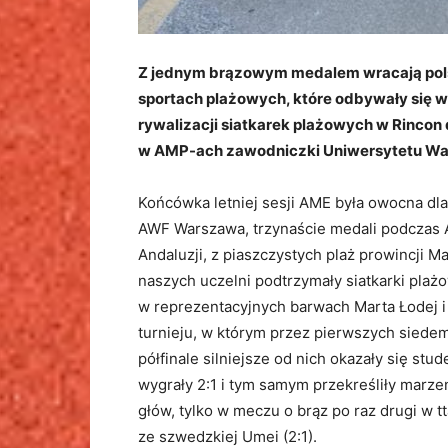
Z jednym brązowym medalem wracają pols
sportach plażowych, które odbywały się 
rywalizacji siatkarek plażowych w Rincon d
w AMP-ach zawodniczki Uniwersytetu War
Końcówka letniej sesji AME była owocna dla
AWF Warszawa, trzynaście medali podczas A
Andaluzji, z piaszczystych plaż prowincji 
naszych uczelni podtrzymały siatkarki pla
w reprezentacyjnych barwach Marta Łodej i
turnieju, w którym przez pierwszych siede
półfinale silniejsze od nich okazały się st
wygrały 2:1 i tym samym przekreśliły marzen
głów, tylko w meczu o brąz po raz drugi w t
ze szwedzkiej Umei (2:1).