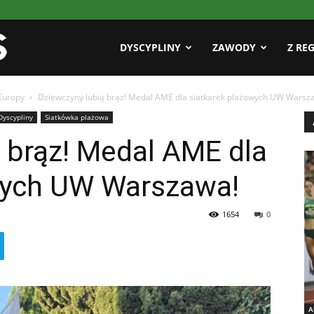
Pasja
DYSCYPLINY
ZAWODY
Z RE
Europy
Dziewczyny lubią brąz! Medal AME dla siatkarek plażowych UW Warsz
AZS
Dyscypliny
Siatkówka plażowa
 brąz! Medal AME dla
wych UW Warszawa!
1654
0
A