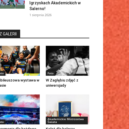
Igrzyskach Akademickich w
Salerno!
1 sierpnia 2026
Z GALERII
oto
Foto
bileuszowa wystawa w
W Zagłębiu zdjęć z
asie
uniwersjady
Akademickie Mistrzostwa
oto
Świata
remonia dla każdego
Kolaż dla kolarzy