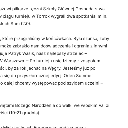
lażowi piłkarze ręczni Szkoły Głównej Gospodarstwa
 ciągu turnieju w Torrox wygrali dwa spotkania, m.in.
kich Sum (2:0).
 które przegraliśmy w końcówkach. Była szansa, żeby
 może zabrakło nam doświadczenia i ogrania z innymi
je Patryk Wasik, nasz najlepszy strzelec –
W Warszawa. – Po turnieju usiądziemy z zespołem i
ści, by za rok jechać na Węgry. Jesteśmy już po
a się do przyszłorocznej edycji Orlen Summer
 to dalej chcemy występować pod szyldem uczelni –
więtami Bożego Narodzenia do walki we włoskim Val di
iści (19-21 grudnia).
h Mistrzostwach Europy wspierają sponsor