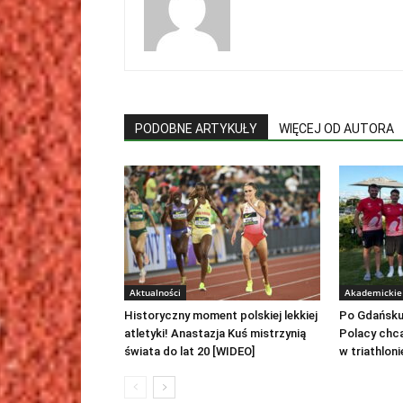
PODOBNE ARTYKUŁY
WIĘCEJ OD AUTORA
Aktualności
Akademickie 
Historyczny moment polskiej lekkiej
Po Gdańsku
atletyki! Anastazja Kuś mistrzynią
Polacy chc
świata do lat 20 [WIDEO]
w triathloni