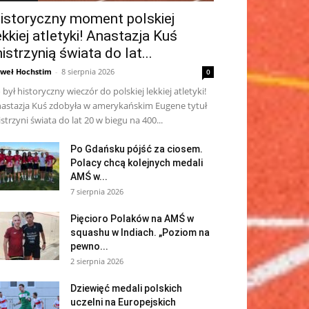
istoryczny moment polskiej
ekkiej atletyki! Anastazja Kuś
istrzynią świata do lat...
weł Hochstim
-
8 sierpnia 2026
0
 był historyczny wieczór do polskiej lekkiej atletyki!
astazja Kuś zdobyła w amerykańskim Eugene tytuł
strzyni świata do lat 20 w biegu na 400...
Po Gdańsku pójść za ciosem.
Polacy chcą kolejnych medali
AMŚ w...
7 sierpnia 2026
Pięcioro Polaków na AMŚ w
squashu w Indiach. „Poziom na
pewno...
2 sierpnia 2026
Dziewięć medali polskich
uczelni na Europejskich