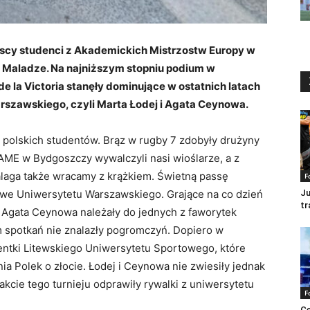
cy studenci z Akademickich Mistrzostw Europy w
w Maladze. Na najniższym stopniu podium w
e la Victoria stanęły dominujące w ostatnich latach
szawskiego, czyli Marta Łodej i Agata Ceynowa.
 polskich studentów. Brąz w rugby 7 zdobyły drużyny
ME w Bydgoszczy wywalczyli nasi wioślarze, a z
Malaga także wracamy z krążkiem. Świetną passę
F
żowe Uniwersytetu Warszawskiego. Grające na co dzień
Ju
tr
 Agata Ceynowa należały do jednych z faworytek
m spotkań nie znalazły pogromczyń. Dopiero w
udentki Litewskiego Uniwersytetu Sportowego, które
ia Polek o złocie. Łodej i Ceynowa nie zwiesiły jednak
takcie tego turnieju odprawiły rywalki z uniwersytetu
F
Ce