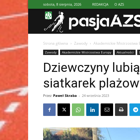
sobota, 8 sierpnia, 2026
REDAKCJA
O AZS
Strona główna
Zawody
Akademickie Mistrzostwa 
Zawody
Akademickie Mistrzostwa Europy
Aktualności
Dziewczyny lubią
siatkarek plażo
Przez
Paweł Skraba
-
24 września 2023