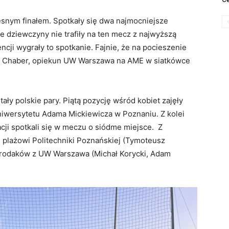
zesnym finałem. Spotkały się dwa najmocniejsze
e dziewczyny nie trafiły na ten mecz z najwyższą
ncji wygrały to spotkanie. Fajnie, że na pocieszenie
il Chaber, opiekun UW Warszawa na AME w siatkówce
ły polskie pary. Piątą pozycję wśród kobiet zajęły
niwersytetu Adama Mickiewicza w Poznaniu. Z kolei
acji spotkali się w meczu o siódme miejsce. Z
e plażowi Politechniki Poznańskiej (Tymoteusz
0 rodaków z UW Warszawa (Michał Korycki, Adam