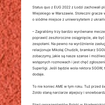
Status quo z EUG 2022 z Łodzi zachowali p
Wiejskiego w Warszawie. Stołeczni gracze w
o siódme miejsce z uniwersytetem z ukraińs
– Zagraliśmy trzy bardzo wyrównane mecze,
poprawić zeszłoroczne osiągnięcie, ale być
zespołami. Na pewno na wyróżnienie zasługu
relacjonuje Mikołaj Chudzik, bramkarz SGG
zobaczymy, jakie są nasze szanse i możliwo
wstępnych rozmowach i jest chęć zgłoszeni
Superligi. Jeśli będzie wola rektora SGGW,
dodaje.
To nie koniec AME w tym roku. Tuż przed ś
Zoldo staną narciarze alpejscy i snowboardz
Start reprezentantów Polski w Akademickic