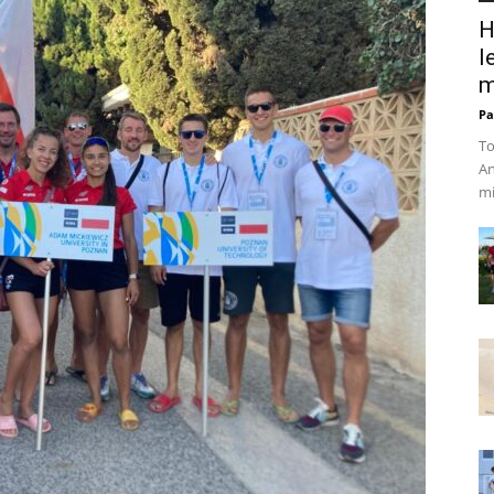
H
l
m
Pa
To
An
mi