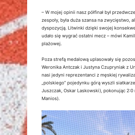
– W mojej opinii nasz półfinał był przedwc
zespoły, była duża szansa na zwycięstwo, al
dyspozycją. Litwinki dzięki swojej konsekwe
udało się wygrać ostatni mecz – mówi Kam
plażowej.
Poza strefą medalową uplasowały się pozosta
Weronika Antczak i Justyna Czupryniak z U
nasi jedyni reprezentanci z męskiej rywaliz
„polskiego” pojedynku górą wyszli siatkarz
Juszczak, Oskar Laskowski), pokonując 2:
Manios).