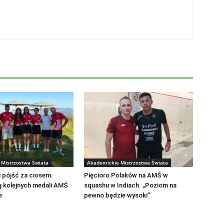
Mistrzostwa Świata
Akademickie Mistrzostwa Świata
 pójść za ciosem.
Pięcioro Polaków na AMŚ w
ą kolejnych medali AMŚ
squashu w Indiach. „Poziom na
e
pewno będzie wysoki”