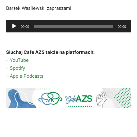
Bartek Wasilewski zapraszam!
Odtwarzacz
00:00
00:00
plików
dźwiękowych
Słuchaj Cafe AZS także na platformach:
–
YouTube
–
Spotify
–
Apple Podcasts