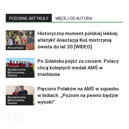
PODOBNE ARTYKUŁY
WIĘCEJ OD AUTORA
Historyczny moment polskiej lekkiej
atletyki! Anastazja Kuś mistrzynią
świata do lat 20 [WIDEO]
Aktualności
Po Gdańsku pójść za ciosem. Polacy
chcą kolejnych medali AMŚ w
Akademickie
Mistrzostwa
triathlonie
Świata
Pięcioro Polaków na AMŚ w squashu
w Indiach. „Poziom na pewno będzie
Akademickie
Mistrzostwa
wysoki”
Świata