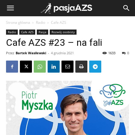
Strona główna
Radio
Cafe AZS
Radio
Cafe AZS
Pasja
Rozwój osobisty
Cafe AZS #23 – na fali
Przez
Bartek Wasilewski
-
4 grudnia 2021
1633
0