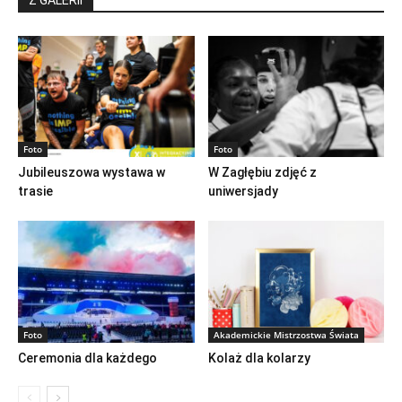
Z GALERII
Foto
Foto
Jubileuszowa wystawa w
W Zagłębiu zdjęć z
trasie
uniwersjady
Foto
Akademickie Mistrzostwa Świata
Ceremonia dla każdego
Kolaż dla kolarzy