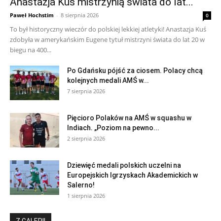
Anastazja Kuś mistrzynią świata do lat...
Paweł Hochstim
-
8 sierpnia 2026
0
To był historyczny wieczór do polskiej lekkiej atletyki! Anastazja Kuś
zdobyła w amerykańskim Eugene tytuł mistrzyni świata do lat 20 w
biegu na 400...
Po Gdańsku pójść za ciosem. Polacy chcą
kolejnych medali AMŚ w...
7 sierpnia 2026
Pięcioro Polaków na AMŚ w squashu w
Indiach. „Poziom na pewno...
2 sierpnia 2026
Dziewięć medali polskich uczelni na
Europejskich Igrzyskach Akademickich w
Salerno!
1 sierpnia 2026