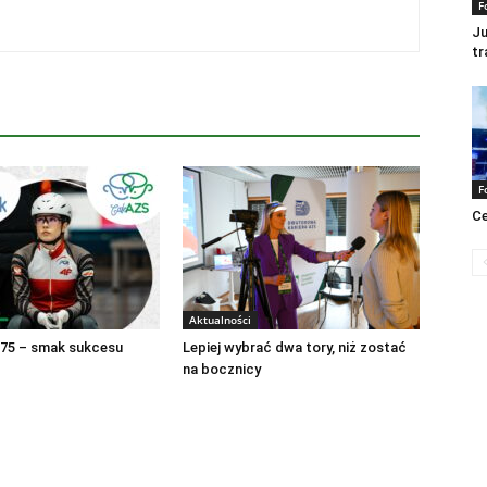
F
Ju
tr
F
Ce
Aktualności
75 – smak sukcesu
Lepiej wybrać dwa tory, niż zostać
na bocznicy