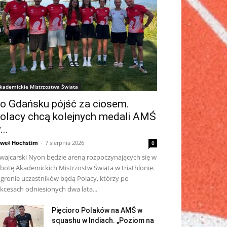
kademickie Mistrzostwa Świata
o Gdańsku pójść za ciosem.
olacy chcą kolejnych medali AMŚ
...
weł Hochstim
-
7 sierpnia 2026
0
wajcarski Nyon będzie areną rozpoczynających się w
botę Akademickich Mistrzostw Świata w triathlonie.
gronie uczestników będą Polacy, którzy po
kcesach odniesionych dwa lata...
Pięcioro Polaków na AMŚ w
squashu w Indiach. „Poziom na