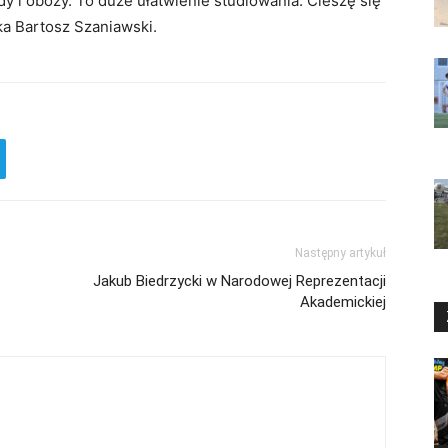
y i obozy. To duże ułatwienie studiowania. Cieszę się
a Bartosz Szaniawski.
Następny artykuł
Jakub Biedrzycki w Narodowej Reprezentacji
Akademickiej