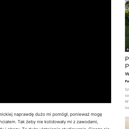
A
P
P
w
Pa
Sz
so
W 
su
mickiej naprawdę dużo mi pomógł, ponieważ mogę
chciałem. Tak żeby nie kolidowały mi z zawodami,