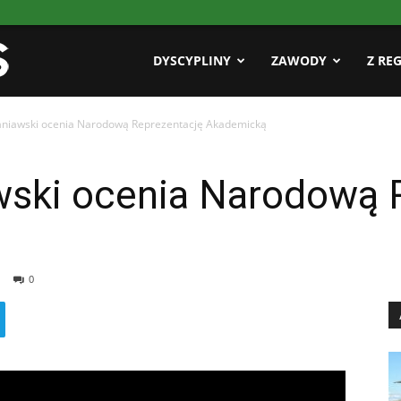
Pasja
DYSCYPLINY
ZAWODY
Z RE
aniawski ocenia Narodową Reprezentację Akademicką
AZS
wski ocenia Narodową 
0