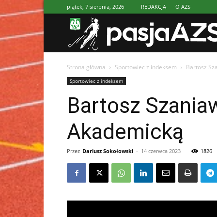
piątek, 7 sierpnia, 2026
REDAKCJA
O AZS
Strona główna
Sportowiec z indeksem
Bartosz Sz
Sportowiec z indeksem
Bartosz Szania
Akademicką
Przez
Dariusz Sokołowski
-
14 czerwca 2023
1826