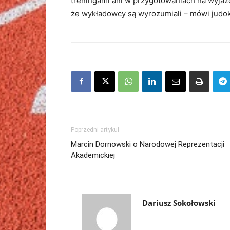
treningami ani w przygotowaniach na wyjazd
że wykładowcy są wyrozumiali – mówi judok
Poprzedni artykuł
Marcin Dornowski o Narodowej Reprezentacji
Akademickiej
Dariusz Sokołowski