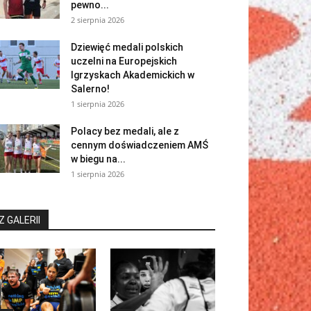
pewno...
2 sierpnia 2026
Dziewięć medali polskich
uczelni na Europejskich
Igrzyskach Akademickich w
Salerno!
1 sierpnia 2026
Polacy bez medali, ale z
cennym doświadczeniem AMŚ
w biegu na...
1 sierpnia 2026
Z GALERII