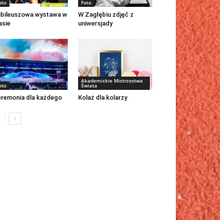
oto
Foto
bileuszowa wystawa w
W Zagłębiu zdjęć z
asie
uniwersjady
Akademickie Mistrzostwa
oto
Świata
remonia dla każdego
Kolaż dla kolarzy