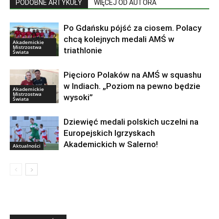
PODOBNE ARTYKUŁY
WIĘCEJ OD AUTORA
Po Gdańsku pójść za ciosem. Polacy
chcą kolejnych medali AMŚ w
Akademickie
Mistrzostwa
triathlonie
Świata
Pięcioro Polaków na AMŚ w squashu
w Indiach. „Poziom na pewno będzie
Akademickie
Mistrzostwa
wysoki”
Świata
Dziewięć medali polskich uczelni na
Europejskich Igrzyskach
Akademickich w Salerno!
Aktualności