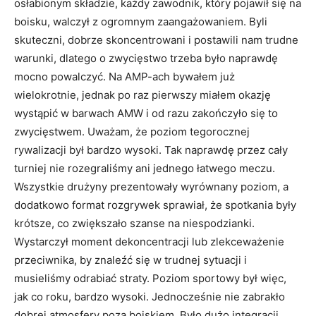
osłabionym składzie, każdy zawodnik, który pojawił się na
boisku, walczył z ogromnym zaangażowaniem. Byli
skuteczni, dobrze skoncentrowani i postawili nam trudne
warunki, dlatego o zwycięstwo trzeba było naprawdę
mocno powalczyć. Na AMP-ach bywałem już
wielokrotnie, jednak po raz pierwszy miałem okazję
wystąpić w barwach AMW i od razu zakończyło się to
zwycięstwem. Uważam, że poziom tegorocznej
rywalizacji był bardzo wysoki. Tak naprawdę przez cały
turniej nie rozegraliśmy ani jednego łatwego meczu.
Wszystkie drużyny prezentowały wyrównany poziom, a
dodatkowo format rozgrywek sprawiał, że spotkania były
krótsze, co zwiększało szanse na niespodzianki.
Wystarczył moment dekoncentracji lub zlekceważenie
przeciwnika, by znaleźć się w trudnej sytuacji i
musieliśmy odrabiać straty. Poziom sportowy był więc,
jak co roku, bardzo wysoki. Jednocześnie nie zabrakło
dobrej atmosfery poza boiskiem. Było dużo integracji,