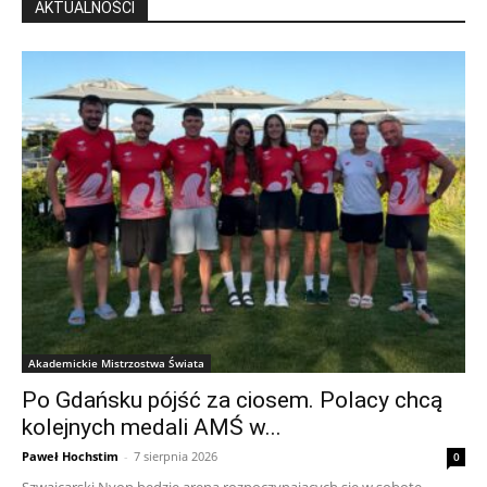
AKTUALNOŚCI
Akademickie Mistrzostwa Świata
Po Gdańsku pójść za ciosem. Polacy chcą
kolejnych medali AMŚ w...
Paweł Hochstim
-
7 sierpnia 2026
0