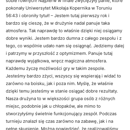
sobie równych! Najpierw w finale zwyciężyły panie, które
pokonały Uniwersytet Mikołaja Kopernika w Toruniu
56:43 i obroniły tytuł! – Jestem tutaj pierwszy rok i
bardzo się cieszę, że w drużynie nadal panuje taka
atmosfera. Tak naprawdę to właśnie dzięki niej osiągamy
dobre wyniki. Jestem bardzo dumna z całego zespołu i z
tego, co wspólnie udało nam się osiągnąć. Jedziemy dalej
i patrzymy w przyszłość z optymizmem. Panuje tutaj
naprawdę wyjątkowa, wręcz magiczna atmosfera.
Każdemu życzę możliwości gry w takim zespole.
Jesteśmy bardzo zżyci, wszyscy się wspierają i widać to
zarówno na boisku, jak i poza nim. Myślę, że właśnie
dzięki temu jesteśmy w stanie osiągać dobre rezultaty.
Nasza drużyna to w większości grupa osób z różnych
miejsc, podobnie jak u chłopaków, ale mimo to
stworzyłyśmy świetnie funkcjonujący zespół. Podczas
turnieju znalazł się czas zarówno na zabawę, jak i na
pełne skupienie. Można powiedzieć, że realizowaliśmy