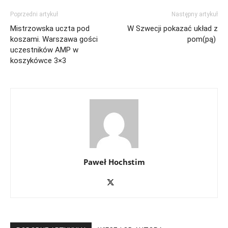
Poprzedni artykuł
Następny artykuł
Mistrzowska uczta pod
W Szwecji pokazać układ z
koszami. Warszawa gości
pom(pą)
uczestników AMP w
koszykówce 3×3
Paweł Hochstim