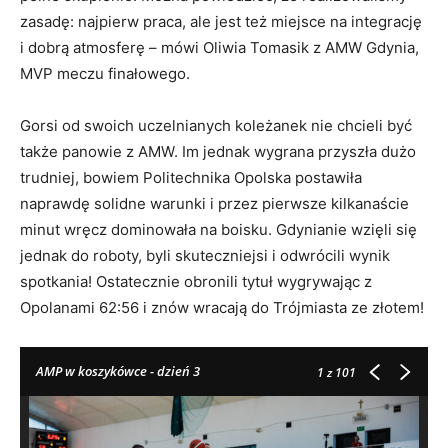
zasadę: najpierw praca, ale jest też miejsce na integrację
i dobrą atmosferę – mówi Oliwia Tomasik z AMW Gdynia,
MVP meczu finałowego.
Gorsi od swoich uczelnianych koleżanek nie chcieli być
także panowie z AMW. Im jednak wygrana przyszła dużo
trudniej, bowiem Politechnika Opolska postawiła
naprawdę solidne warunki i przez pierwsze kilkanaście
minut wręcz dominowała na boisku. Gdynianie wzięli się
jednak do roboty, byli skuteczniejsi i odwrócili wynik
spotkania! Ostatecznie obronili tytuł wygrywając z
Opolanami 62:56 i znów wracają do Trójmiasta ze złotem!
AMP w koszykówce - dzień 3
1
z 101