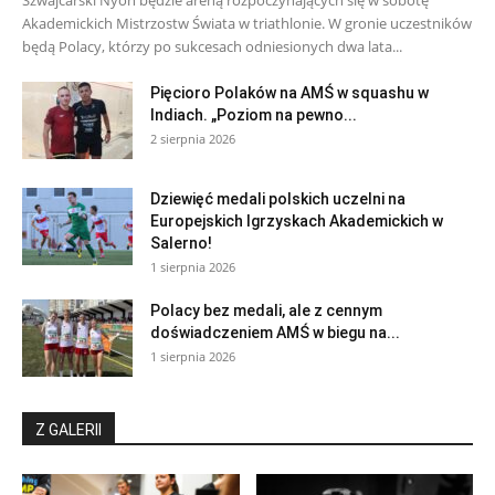
Szwajcarski Nyon będzie areną rozpoczynających się w sobotę
Akademickich Mistrzostw Świata w triathlonie. W gronie uczestników
będą Polacy, którzy po sukcesach odniesionych dwa lata...
Pięcioro Polaków na AMŚ w squashu w
Indiach. „Poziom na pewno...
2 sierpnia 2026
Dziewięć medali polskich uczelni na
Europejskich Igrzyskach Akademickich w
Salerno!
1 sierpnia 2026
Polacy bez medali, ale z cennym
doświadczeniem AMŚ w biegu na...
1 sierpnia 2026
Z GALERII