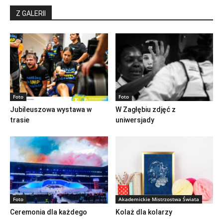
Z GALERII
Foto
Foto
Jubileuszowa wystawa w
W Zagłębiu zdjęć z
trasie
uniwersjady
Foto
Akademickie Mistrzostwa Świata
Ceremonia dla każdego
Kolaż dla kolarzy