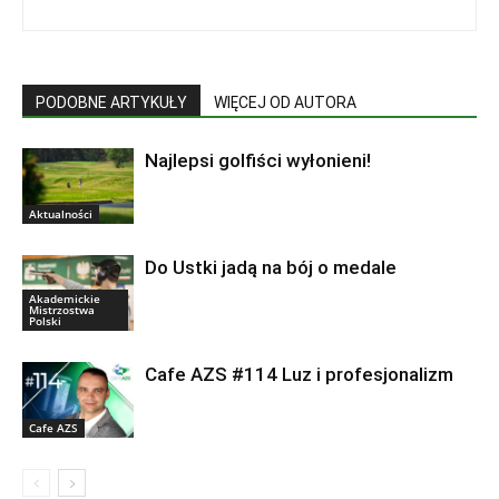
PODOBNE ARTYKUŁY
WIĘCEJ OD AUTORA
Najlepsi golfiści wyłonieni!
Aktualności
Do Ustki jadą na bój o medale
Akademickie
Mistrzostwa
Polski
Cafe AZS #114 Luz i profesjonalizm
Cafe AZS