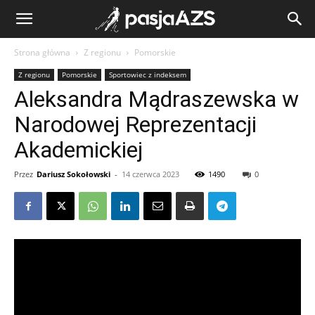
Strona główna
Z regionu
Pomorskie
Z regionu
Pomorskie
Sportowiec z indeksem
Aleksandra Mądraszewska w
Narodowej Reprezentacji
Akademickiej
Przez
Dariusz Sokołowski
-
14 czerwca 2023
1490
0