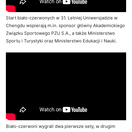
Start biało-czerwonych w 31. Letniej Uniwersjadzie w
Chengdu wspierają m.in. sponsor główny Akademickiego
Związku Sportowego PZU S.A., a także Ministerstwo
Sportu i Turystyki oraz Ministerstwo Edukacji i Nauki.
Biało-czerwoni wygrali dwa pierwsze sety, w drugim