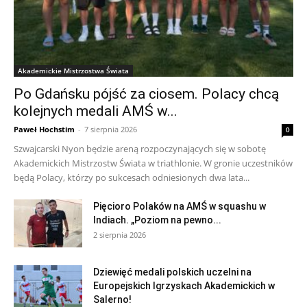
Akademickie Mistrzostwa Świata
Po Gdańsku pójść za ciosem. Polacy chcą
kolejnych medali AMŚ w...
Paweł Hochstim
-
7 sierpnia 2026
0
Szwajcarski Nyon będzie areną rozpoczynających się w sobotę
Akademickich Mistrzostw Świata w triathlonie. W gronie uczestników
będą Polacy, którzy po sukcesach odniesionych dwa lata...
Pięcioro Polaków na AMŚ w squashu w
Indiach. „Poziom na pewno...
2 sierpnia 2026
Dziewięć medali polskich uczelni na
Europejskich Igrzyskach Akademickich w
Salerno!