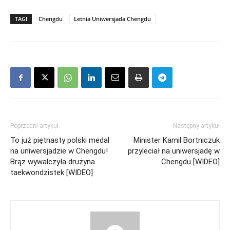
TAGI
Chengdu
Letnia Uniwersjada Chengdu
Poprzedni artykuł
Następny artykuł
To już piętnasty polski medal
Minister Kamil Bortniczuk
na uniwersjadzie w Chengdu!
przyleciał na uniwersjadę w
Brąz wywalczyła drużyna
Chengdu [WIDEO]
taekwondzistek [WIDEO]