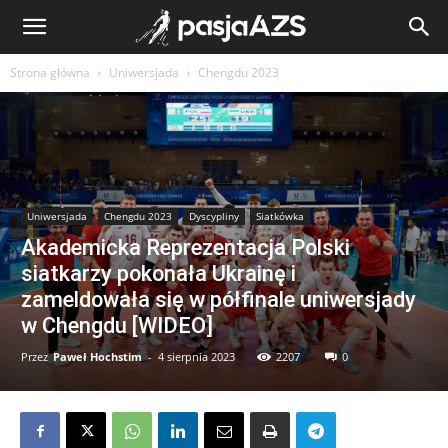
Strona główna
Uniwersjada
Chengdu 2023
Uniwersjada
Chengdu 2023
Dyscypliny
Siatkówka
Akademicka Reprezentacja Polski
siatkarzy pokonała Ukrainę i
zameldowała się w półfinale uniwersjady
w Chengdu [WIDEO]
Przez
Paweł Hochstim
-
4 sierpnia 2023
2207
0