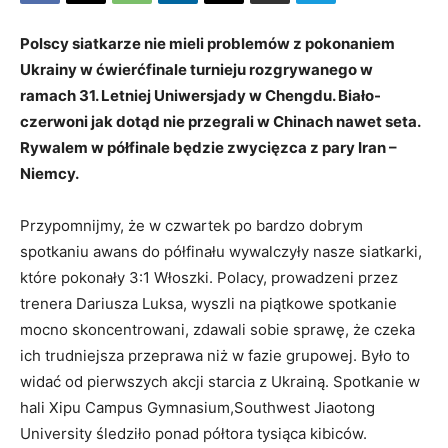
Polscy siatkarze nie mieli problemów z pokonaniem
Ukrainy w ćwierćfinale turnieju rozgrywanego w
ramach 31. Letniej Uniwersjady w Chengdu. Biało-
czerwoni jak dotąd nie przegrali w Chinach nawet seta.
Rywalem w półfinale będzie zwycięzca z pary Iran –
Niemcy.
Przypomnijmy, że w czwartek po bardzo dobrym
spotkaniu awans do półfinału wywalczyły nasze siatkarki,
które pokonały 3:1 Włoszki. Polacy, prowadzeni przez
trenera Dariusza Luksa, wyszli na piątkowe spotkanie
mocno skoncentrowani, zdawali sobie sprawę, że czeka
ich trudniejsza przeprawa niż w fazie grupowej. Było to
widać od pierwszych akcji starcia z Ukrainą. Spotkanie w
hali Xipu Campus Gymnasium,Southwest Jiaotong
University śledziło ponad półtora tysiąca kibiców.