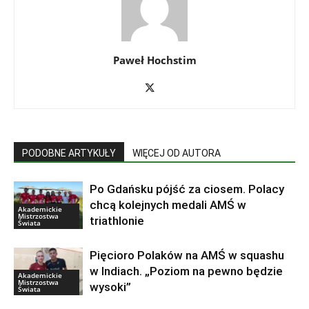
Paweł Hochstim
PODOBNE ARTYKUŁY
WIĘCEJ OD AUTORA
Po Gdańsku pójść za ciosem. Polacy
chcą kolejnych medali AMŚ w
Akademickie
Mistrzostwa
triathlonie
Świata
Pięcioro Polaków na AMŚ w squashu
w Indiach. „Poziom na pewno będzie
Akademickie
Mistrzostwa
wysoki”
Świata