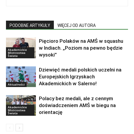
PODOBNE ARTYKUŁY
WIĘCEJ OD AUTORA
Pięcioro Polaków na AMŚ w squashu
w Indiach. „Poziom na pewno będzie
Akademickie
Mistrzostwa
wysoki”
Świata
Dziewięć medali polskich uczelni na
Europejskich Igrzyskach
Akademickich w Salerno!
Aktualności
Polacy bez medali, ale z cennym
doświadczeniem AMŚ w biegu na
Akademickie
Mistrzostwa
orientację
Świata