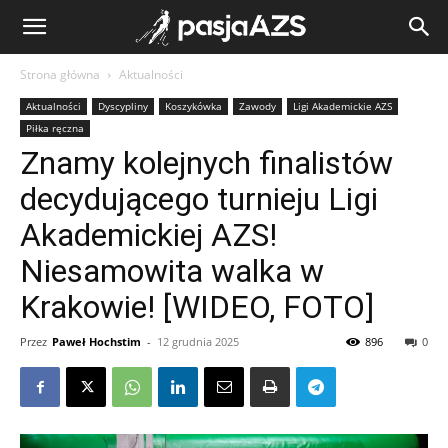
Strona główna
Aktualności
Aktualności
Dyscypliny
Koszykówka
Zawody
Ligi Akademickie AZS
Piłka ręczna
Znamy kolejnych finalistów
decydującego turnieju Ligi
Akademickiej AZS!
Niesamowita walka w
Krakowie! [WIDEO, FOTO]
Przez
Paweł Hochstim
-
12 grudnia 2025
896
0