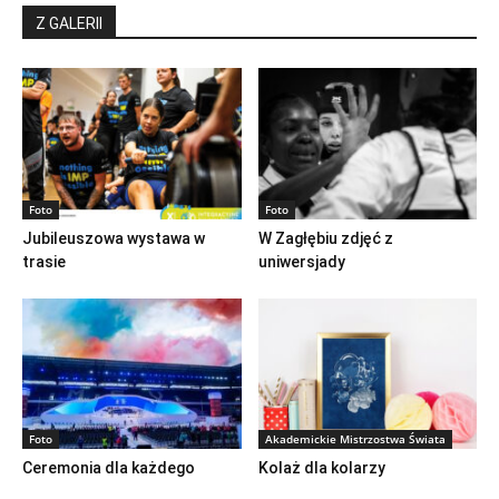
Z GALERII
Foto
Foto
Jubileuszowa wystawa w
W Zagłębiu zdjęć z
trasie
uniwersjady
Foto
Akademickie Mistrzostwa Świata
Ceremonia dla każdego
Kolaż dla kolarzy