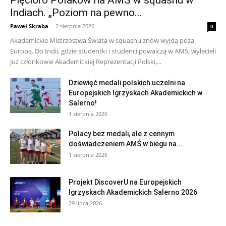
Pięcioro Polaków na AMŚ w squashu w
Indiach. „Poziom na pewno...
Paweł Skraba
-
2 sierpnia 2026
0
Akademickie Mistrzostwa Świata w squashu znów wyjdą poza
Europą. Do Indii, gdzie studentki i studenci powalczą w AMŚ, wylecieli
już członkowie Akademickiej Reprezentacji Polski,...
Dziewięć medali polskich uczelni na
Europejskich Igrzyskach Akademickich w
Salerno!
1 sierpnia 2026
Polacy bez medali, ale z cennym
doświadczeniem AMŚ w biegu na...
1 sierpnia 2026
Projekt DiscoverU na Europejskich
Igrzyskach Akademickich Salerno 2026
29 lipca 2026