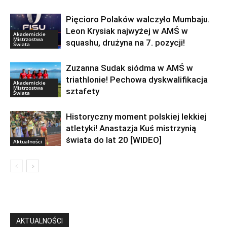
Pięcioro Polaków walczyło Mumbaju.
Leon Krysiak najwyżej w AMŚ w
Akademickie
Mistrzostwa
squashu, drużyna na 7. pozycji!
Świata
Zuzanna Sudak siódma w AMŚ w
triathlonie! Pechowa dyskwalifikacja
Akademickie
Mistrzostwa
sztafety
Świata
Historyczny moment polskiej lekkiej
atletyki! Anastazja Kuś mistrzynią
świata do lat 20 [WIDEO]
Aktualności
AKTUALNOŚCI