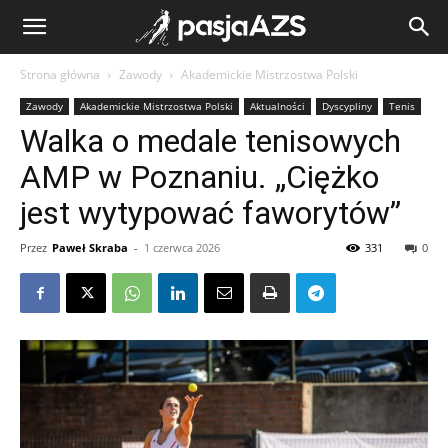
Strona główna
Zawody
Akademickie Mistrzostwa Polski
Zawody
Akademickie Mistrzostwa Polski
Aktualności
Dyscypliny
Tenis
Walka o medale tenisowych
AMP w Poznaniu. „Ciężko
jest wytypować faworytów”
Przez
Paweł Skraba
-
1 czerwca 2026
331
0