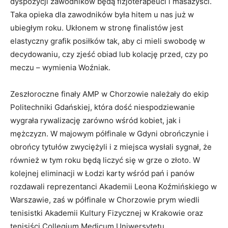
dyspozycji zawodników będą fizjoterapeuci i masażyści.
Taka opieka dla zawodników była hitem u nas już w
ubiegłym roku. Ukłonem w stronę finalistów jest
elastyczny grafik posiłków tak, aby ci mieli swobodę w
decydowaniu, czy zjeść obiad lub kolację przed, czy po
meczu – wymienia Woźniak.
Zeszłoroczne finały AMP w Chorzowie należały do ekip
Politechniki Gdańskiej, która dość niespodziewanie
wygrała rywalizację zarówno wśród kobiet, jak i
mężczyzn. W majowym półfinale w Gdyni obrończynie i
obrońcy tytułów zwyciężyli i z miejsca wysłali sygnał, że
również w tym roku będą liczyć się w grze o złoto. W
kolejnej eliminacji w Łodzi karty wśród pań i panów
rozdawali reprezentanci Akademii Leona Koźmińskiego w
Warszawie, zaś w półfinale w Chorzowie prym wiedli
tenisistki Akademii Kultury Fizycznej w Krakowie oraz
tenisiści Collegium Medicum Uniwersytetu