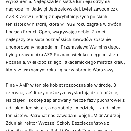
wyróżnienia. Najlepsza tenisistka turnieju otrzyma
nagrodę im. Jadwigi Jędrzejowskiej, byłej zawodniczki
AZS Kraków i jednej z najwybitniejszych polskich
tenisistek w historii, która w 1939 roku zagrała w dwóch
finałach French Open, wygrywając debla. Z kolei
najlepszy tenisista poznańskich zawodów zostanie
uhonorowany nagrodą im. Przemysława Warmińskiego,
byłego zawodnika AZS Poznań, wielokrotnego mistrza
Poznania, Wielkopolskiego i akademickiego mistrza kraju,
który w tym samym roku zginął w obronie Warszawy.
Finały AMP w tenisie kobiet rozpoczną się w środę, 3
czerwca, zaś finały mężczyzn wystartują dzień później.
Na piątek i sobotę zaplanowany mecze fazy pucharowej z
udziałem tenisistek, a na sobotę i niedzielę – z udziałem
tenisistów. Patronat nad zawodami objęli JM dr Andrzej
Zduniak, rektor Wyższej Szkoły Bezpieczeństwa z
siedzibą w Poznaniu, Polski Związek Tenisowy oraz