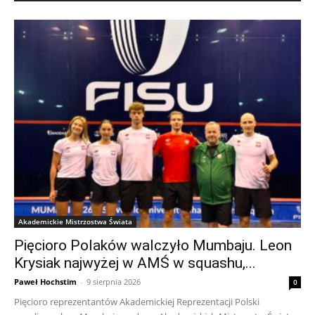
Akademickie Mistrzostwa Świata
Pięcioro Polaków walczyło Mumbaju. Leon
Krysiak najwyżej w AMŚ w squashu,...
Paweł Hochstim
-
9 sierpnia 2026
0
Pięcioro reprezentantów Akademickiej Reprezentacji Polski