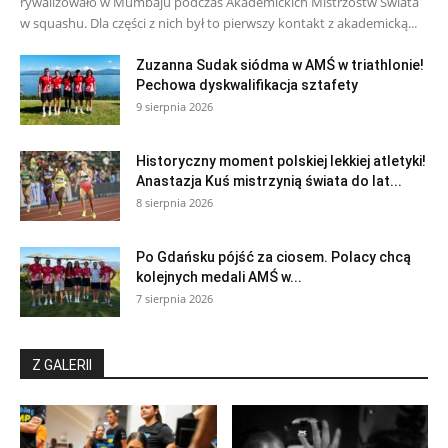
rywalizowało w Mumbaju podczas Akademickich Mistrzostw Świata
w squashu. Dla części z nich był to pierwszy kontakt z akademicką...
Zuzanna Sudak siódma w AMŚ w triathlonie!
Pechowa dyskwalifikacja sztafety
9 sierpnia 2026
Historyczny moment polskiej lekkiej atletyki!
Anastazja Kuś mistrzynią świata do lat...
8 sierpnia 2026
Po Gdańsku pójść za ciosem. Polacy chcą
kolejnych medali AMŚ w...
7 sierpnia 2026
Z GALERII