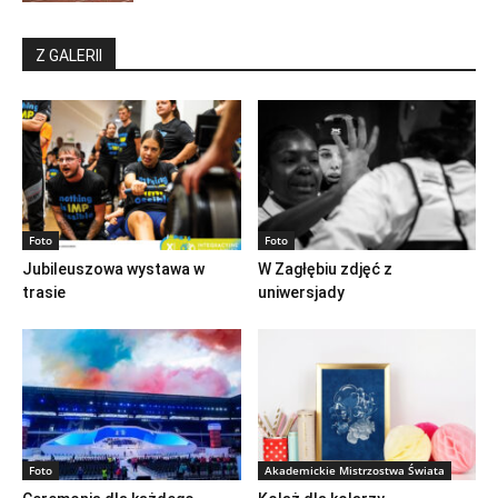
Z GALERII
Foto
Foto
Jubileuszowa wystawa w
W Zagłębiu zdjęć z
trasie
uniwersjady
Foto
Akademickie Mistrzostwa Świata