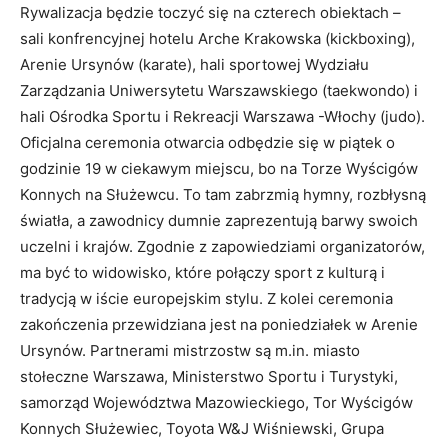
Rywalizacja będzie toczyć się na czterech obiektach –
sali konfrencyjnej hotelu Arche Krakowska (kickboxing),
Arenie Ursynów (karate), hali sportowej Wydziału
Zarządzania Uniwersytetu Warszawskiego (taekwondo) i
hali Ośrodka Sportu i Rekreacji Warszawa -Włochy (judo).
Oficjalna ceremonia otwarcia odbędzie się w piątek o
godzinie 19 w ciekawym miejscu, bo na Torze Wyścigów
Konnych na Służewcu. To tam zabrzmią hymny, rozbłysną
światła, a zawodnicy dumnie zaprezentują barwy swoich
uczelni i krajów. Zgodnie z zapowiedziami organizatorów,
ma być to widowisko, które połączy sport z kulturą i
tradycją w iście europejskim stylu. Z kolei ceremonia
zakończenia przewidziana jest na poniedziałek w Arenie
Ursynów. Partnerami mistrzostw są m.in. miasto
stołeczne Warszawa, Ministerstwo Sportu i Turystyki,
samorząd Województwa Mazowieckiego, Tor Wyścigów
Konnych Służewiec, Toyota W&J Wiśniewski, Grupa