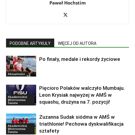
Paweł Hochstim
PODOBNE ARTYKUŁY
WIĘCEJ OD AUTORA
Po finały, medale i rekordy życiowe
Aktualności
Pięcioro Polaków walczyło Mumbaju.
Leon Krysiak najwyżej w AMŚ w
Akademickie
Mistrzostwa
squashu, drużyna na 7. pozycji!
Świata
Zuzanna Sudak siódma w AMŚ w
triathlonie! Pechowa dyskwalifikacja
Akademickie
Mistrzostwa
sztafety
Świata