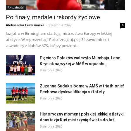
Aktualności
Po finały, medale i rekordy życiowe
Aleksandra Leszczyńska
-
9 sierpnia 2026
0
Już jutro w Birmingham startują mistrzostwa Europy w lekkiej
atletyce. W reprezentacji Polski znajdują się 34 zawodniczki i
zawodnicy z klubów AZS, którzy powinni...
Pięcioro Polaków walczyło Mumbaju. Leon
Krysiak najwyżej w AMŚ w squashu,...
9 sierpnia 2026
Zuzanna Sudak siódma w AMŚ w triathlonie!
Pechowa dyskwalifikacja sztafety
9 sierpnia 2026
Historyczny moment polskiej lekkiej atletyki!
Anastazja Kuś mistrzynią świata do lat...
8 sierpnia 2026