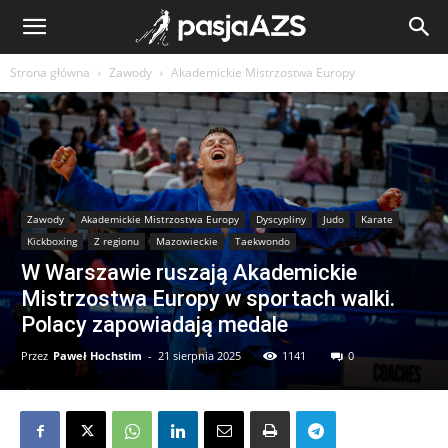
Strona główna
Zawody
Akademickie Mistrzostwa Europy
Zawody
Akademickie Mistrzostwa Europy
Dyscypliny
Judo
Karate
Kickboxing
Z regionu
Mazowieckie
Taekwondo
W Warszawie ruszają Akademickie
Mistrzostwa Europy w sportach walki.
Polacy zapowiadają medale
Przez
Paweł Hochstim
-
21 sierpnia 2025
1141
0