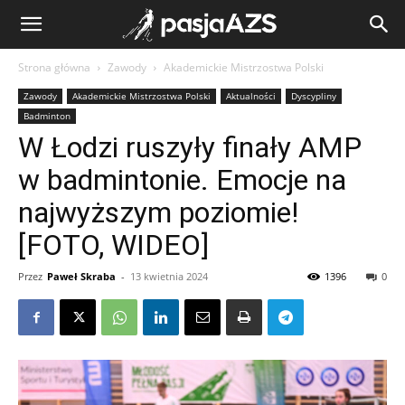
Strona główna
Zawody
Akademickie Mistrzostwa Polski
Zawody
Akademickie Mistrzostwa Polski
Aktualności
Dyscypliny
Badminton
W Łodzi ruszyły finały AMP
w badmintonie. Emocje na
najwyższym poziomie!
[FOTO, WIDEO]
Przez
Paweł Skraba
-
13 kwietnia 2024
1396
0