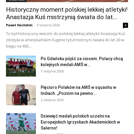
Historyczny moment polskiej lekkiej atletyki!
Anastazja Kuś mistrzynią świata do lat...
Paweł Hochstim
-
8 sierpnia 2026
0
To był historyczny wieczór do polskiej lekkiej atletyki! Anastazja Kuś
zdobyła w amerykańskim Eugene tytuł mistrzyni świata do lat 20 w
biegu na 400...
Po Gdańsku pójść za ciosem. Polacy chcą
kolejnych medali AMŚ w...
7 sierpnia 2026
Pięcioro Polaków na AMŚ w squashu w
Indiach. „Poziom na pewno...
2 sierpnia 2026
Dziewięć medali polskich uczelni na
Europejskich Igrzyskach Akademickich w
Salerno!