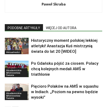
Paweł Skraba
PODOBNE ARTYKUŁY
WIĘCEJ OD AUTORA
Historyczny moment polskiej lekkiej
atletyki! Anastazja Kuś mistrzynią
świata do lat 20 [WIDEO]
Aktualności
Po Gdańsku pójść za ciosem. Polacy
chcą kolejnych medali AMŚ w
Akademickie
Mistrzostwa
triathlonie
Świata
Pięcioro Polaków na AMŚ w squashu
w Indiach. „Poziom na pewno będzie
Akademickie
Mistrzostwa
wysoki”
Świata