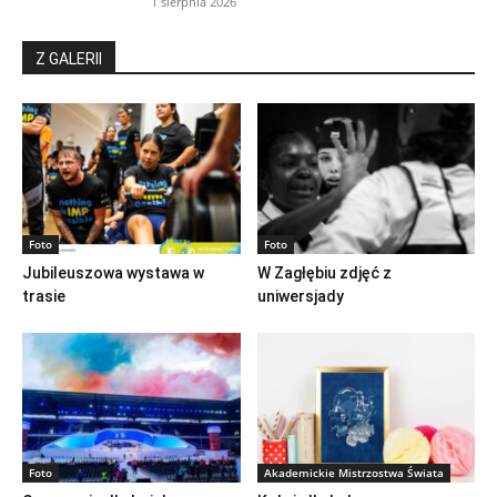
1 sierpnia 2026
Z GALERII
Foto
Foto
Jubileuszowa wystawa w
W Zagłębiu zdjęć z
trasie
uniwersjady
Foto
Akademickie Mistrzostwa Świata