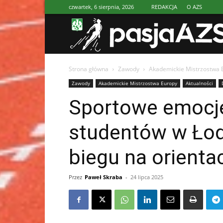
czwartek, 6 sierpnia, 2026
REDAKCJA
O AZS
Strona główna
Zawody
Akademickie Mistrzostwa 
Zawody
Akademickie Mistrzostwa Europy
Aktualności
Sportowe emocje
studentów w Łod
biegu na orienta
Przez
Paweł Skraba
-
24 lipca 2025