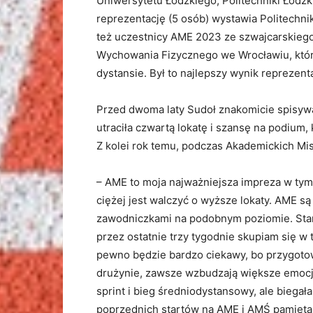
Uniwersytetu Łódzkiego, Politechniki Łódzk
reprezentację (5 osób) wystawia Politechn
też uczestnicy AME 2023 ze szwajcarskiego
Wychowania Fizycznego we Wrocławiu, któr
dystansie. Był to najlepszy wynik reprezen
Przed dwoma laty Sudoł znakomicie spisywał
utraciła czwartą lokatę i szansę na podium,
Z kolei rok temu, podczas Akademickich Mist
– AME to moja najważniejsza impreza w tym
ciężej jest walczyć o wyższe lokaty. AME s
zawodniczkami na podobnym poziomie. Star
przez ostatnie trzy tygodnie skupiam się w 
pewno będzie bardzo ciekawy, bo przygotowa
drużynie, zawsze wzbudzają większe emocje
sprint i bieg średniodystansowy, ale biegała
poprzednich startów na AME i AMŚ pamiętam