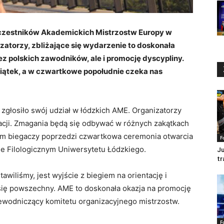
 uczestników Akademickich Mistrzostw Europy w
izatorzy, zbliżające się wydarzenie to doskonała
 polskich zawodników, ale i promocję dyscypliny.
piątek, a w czwartkowe popołudnie czeka nas
 zgłosiło swój udział w łódzkich AME. Organizatorzy
zacji. Zmagania będą się odbywać w różnych zakątkach
łem biegaczy poprzedzi czwartkowa ceremonia otwarcia
F
ale Filologicznym Uniwersytetu Łódzkiego.
Ju
tr
awiliśmy, jest wyjście z biegiem na orientację i
 się powszechny. AME to doskonała okazja na promocję
ewodniczący komitetu organizacyjnego mistrzostw.
F