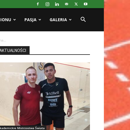
GIONU
PASJA
GALERIA
a...
AKTUALNOŚCI
kademickie Mistrzostwa Świata