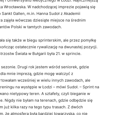
iej i Uniwersytetu Medycznego w Łodzi. Najliczniejszą
ika Wrocławska. W nadchodzącej imprezie pojawią się
 Sankt Gallen, m.in. Hanna Sudoł z Akademii
a zajęła wówczas dziesiąte miejsce na średnim
tantów Polski w tamtych zawodach.
a się także w biegu sprinterskim, ale przez pomyłkę
 kończąc ostatecznie rywalizację na dwunastej pozycji.
rzostw Świata w Bułgarii była 21. w sprincie.
 sezonie. Drugi rok jestem wśród seniorek, gdzie
ą dla mnie imprezą, gdzie mogę walczyć z
towałam wcześniej w wielu innych zawodach, ale
treningu na występie w Łodzi – mówi Sudoł. – Sprint na
no nietypowy teren. A sztafety, czyli bieganie w
. Nigdy nie byłam na terenach, gdzie odbędzie się
m już kilka razy na tego typu trasach. Z dwóch
, że atmosfera była bardziej towarzyska, co nie