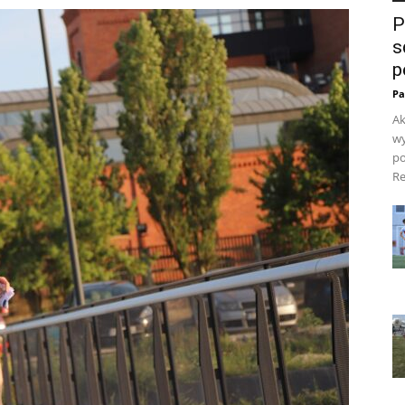
P
s
p
Pa
Ak
wy
po
Re