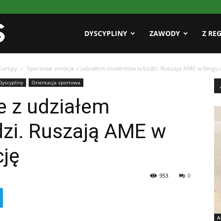
Pasja
DYSCYPLINY
ZAWODY
Z RE
Europy
Sportowe emocje z udziałem studentów w Łodzi. Ruszają AME w biegu n
AZS
Dyscypliny
Orientacja sportowa
 z udziałem
zi. Ruszają AME w
cję
953
0
A