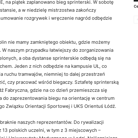
, na piątek zaplanowano bieg sprinterski. W sobotę
Ce
tansie, a w niedzielę mistrzostwa zakończy
odsumowanie rozgrywek i wręczenie nagród odbędzie
yplin nie mamy zamkniętego obiektu, gdzie możemy
. W naszym przypadku łatwiejszy do zorganizowania
elonych, a oba dystanse sprinterskie odbędą się na
chem. Jeden z nich odbędzie na kampusie UŁ, co
ia ruchu tramwajów, niemniej to dalej przestrzeń
zić, czy pracować wśród biegaczy. Sztafetę sprinterską
ź Fabryczna, gdzie na co dzień przemieszcza się
ja do zaprezentowania biegu na orientację w centrum
go Związku Orientacji Sportowej i UKS Orientuś Łódź.
braknie naszych reprezentantów. Do rywalizacji
 13 polskich uczelni, w tym z 3 miejscowych –