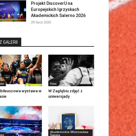
Projekt DiscoverU na
Europejskich Igrzyskach
Akademickich Salerno 2026
29 lipca 2026
Z GALERII
oto
Foto
bileuszowa wystawa w
W Zagłębiu zdjęć z
asie
uniwersjady
Akademickie Mistrzostwa
oto
Świata