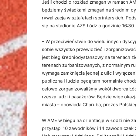
Jeśli chodzi o rozkład zmagań w ramach AME
będziemy świadkami zmagań na średnim dys
rywalizacja w sztafetach sprinterskich. P
się na stadionie AZS Łódź o godzinie 16:30.
– W przeciwieństwie do wielu innych dysc
sobie wszystko przewidzieć i zorganizować
jest bieg średniodystansowy na terenach zi
terenach zurbanizowanych, z normalnym ru
wymaga zamknięcia jednej z ulic i wyłączen
publiczna i ludzie będą tam normalnie chod
celowo zorganizowaliśmy wokół dworca Łód
rzesza ludzi i pasażerów. Będzie więc okaz
miasta – opowiada Charuba, prezes Polskie
W AME w biegu na orientację w Łodzi nie za
przystąpi 10 zawodników i 14 zawodniczek z