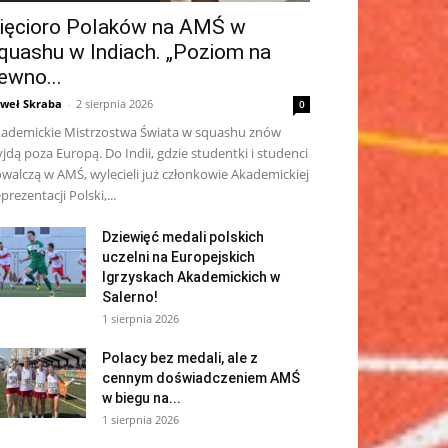
ięcioro Polaków na AMŚ w
quashu w Indiach. „Poziom na
ewno...
weł Skraba
-
2 sierpnia 2026
0
ademickie Mistrzostwa Świata w squashu znów
jdą poza Europą. Do Indii, gdzie studentki i studenci
walczą w AMŚ, wylecieli już członkowie Akademickiej
prezentacji Polski,...
Dziewięć medali polskich
uczelni na Europejskich
Igrzyskach Akademickich w
Salerno!
1 sierpnia 2026
Polacy bez medali, ale z
cennym doświadczeniem AMŚ
w biegu na...
1 sierpnia 2026