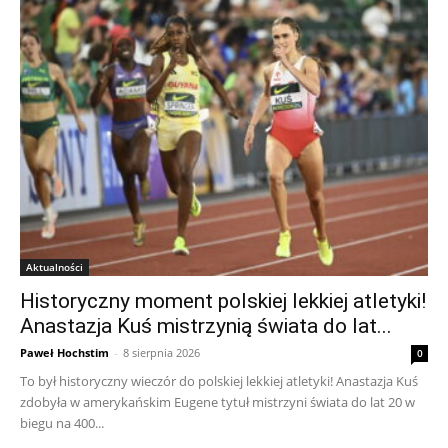
Aktualności
Historyczny moment polskiej lekkiej atletyki!
Anastazja Kuś mistrzynią świata do lat...
Paweł Hochstim
-
8 sierpnia 2026
0
To był historyczny wieczór do polskiej lekkiej atletyki! Anastazja Kuś
zdobyła w amerykańskim Eugene tytuł mistrzyni świata do lat 20 w
biegu na 400...