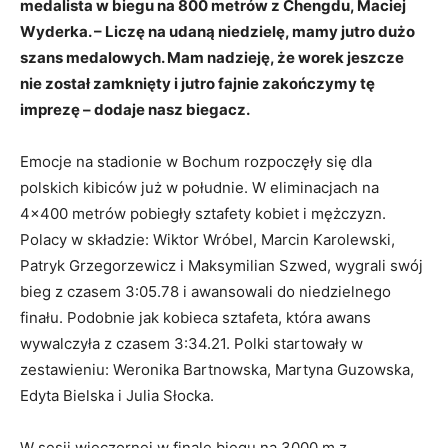
medalista w biegu na 800 metrów z Chengdu, Maciej
Wyderka. – Liczę na udaną niedzielę, mamy jutro dużo
szans medalowych. Mam nadzieję, że worek jeszcze
nie został zamknięty i jutro fajnie zakończymy tę
imprezę – dodaje nasz biegacz.
Emocje na stadionie w Bochum rozpoczęły się dla
polskich kibiców już w południe. W eliminacjach na
4×400 metrów pobiegły sztafety kobiet i mężczyzn.
Polacy w składzie: Wiktor Wróbel, Marcin Karolewski,
Patryk Grzegorzewicz i Maksymilian Szwed, wygrali swój
bieg z czasem 3:05.78 i awansowali do niedzielnego
finału. Podobnie jak kobieca sztafeta, która awans
wywalczyła z czasem 3:34.21. Polki startowały w
zestawieniu: Weronika Bartnowska, Martyna Guzowska,
Edyta Bielska i Julia Słocka.
W sesji wieczornej w finale biegu na 3000 m z