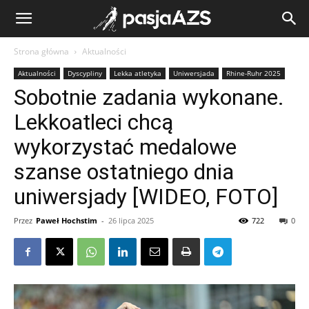
Strona główna
Aktualności
Aktualności
Dyscypliny
Lekka atletyka
Uniwersjada
Rhine-Ruhr 2025
Sobotnie zadania wykonane.
Lekkoatleci chcą
wykorzystać medalowe
szanse ostatniego dnia
uniwersjady [WIDEO, FOTO]
Przez
Paweł Hochstim
-
26 lipca 2025
722
0