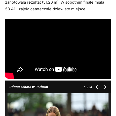
zanotowała rezultat (51.26 m). W sobotnim finale miała
53.41 i zajęła ostatecznie dziewiąte miejsce.
Udana sobota w Bochum
1
z 34