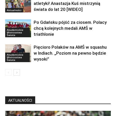
atletyki! Anastazja Kuś mistrzynią
świata do lat 20 [WIDEO]
Aktualności
Po Gdańsku pójść za ciosem. Polacy
chcą kolejnych medali AMŚ w
Akademickie
Mistrzostwa
triathlonie
Świata
Pięcioro Polaków na AMŚ w squashu
w Indiach. „Poziom na pewno będzie
Akademickie
Mistrzostwa
wysoki”
Świata
AKTUALNOŚCI