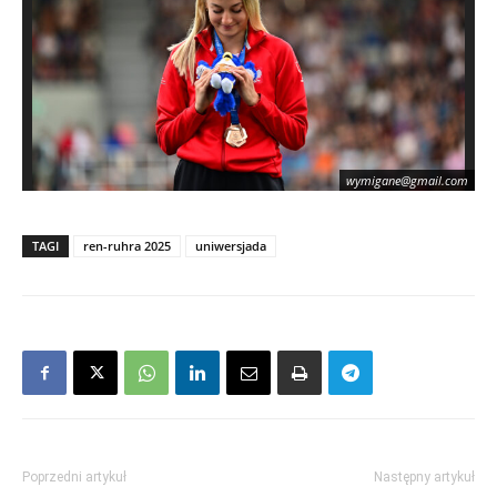
wymigane@gmail.com
TAGI
ren-ruhra 2025
uniwersjada
Poprzedni artykuł
Następny artykuł