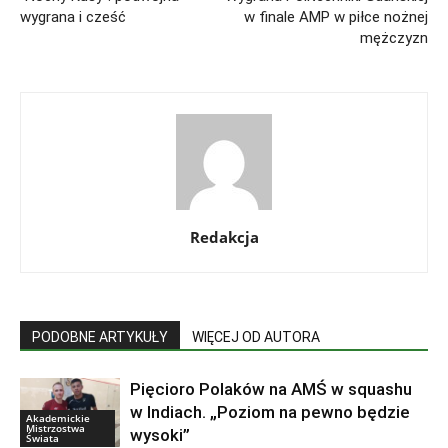
wygrana i cześć
w finale AMP w piłce nożnej
mężczyzn
Redakcja
PODOBNE ARTYKUŁY
WIĘCEJ OD AUTORA
Pięcioro Polaków na AMŚ w squashu
w Indiach. „Poziom na pewno będzie
Akademickie
Mistrzostwa
wysoki”
Świata