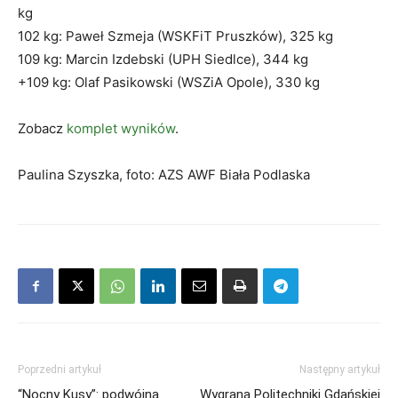
kg
102 kg: Paweł Szmeja (WSKFiT Pruszków), 325 kg
109 kg: Marcin Izdebski (UPH Siedlce), 344 kg
+109 kg: Olaf Pasikowski (WSZiA Opole), 330 kg
Zobacz
komplet wyników
.
Paulina Szyszka, foto: AZS AWF Biała Podlaska
Poprzedni artykuł
Następny artykuł
“Nocny Kusy”: podwójna
Wygrana Politechniki Gdańskiej