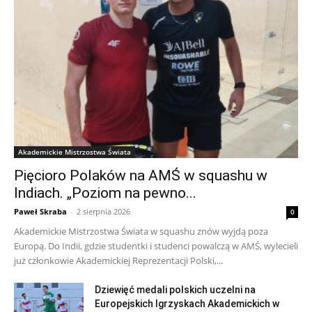
Akademickie Mistrzostwa Świata
Pięcioro Polaków na AMŚ w squashu w
Indiach. „Poziom na pewno...
Paweł Skraba
-
2 sierpnia 2026
0
Akademickie Mistrzostwa Świata w squashu znów wyjdą poza
Europą. Do Indii, gdzie studentki i studenci powalczą w AMŚ, wylecieli
już członkowie Akademickiej Reprezentacji Polski,...
Dziewięć medali polskich uczelni na
Europejskich Igrzyskach Akademickich w