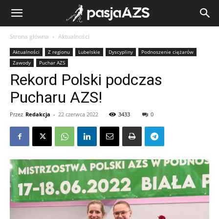
Strona główna
Aktualności
Aktualności
Z regionu
Lubelskie
Dyscypliny
Podnoszenie ciężarów
Zawody
Puchar AZS
Rekord Polski podczas
Pucharu AZS!
Przez
Redakcja
-
22 czerwca 2022
3433
0