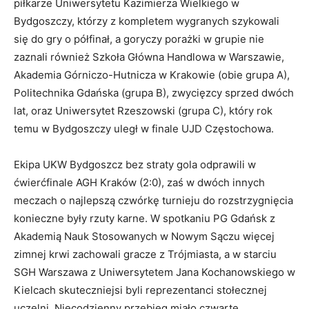
piłkarze Uniwersytetu Kazimierza Wielkiego w
Bydgoszczy, którzy z kompletem wygranych szykowali
się do gry o półfinał, a goryczy porażki w grupie nie
zaznali również Szkoła Główna Handlowa w Warszawie,
Akademia Górniczo-Hutnicza w Krakowie (obie grupa A),
Politechnika Gdańska (grupa B), zwycięzcy sprzed dwóch
lat, oraz Uniwersytet Rzeszowski (grupa C), który rok
temu w Bydgoszczy uległ w finale UJD Częstochowa.
Ekipa UKW Bydgoszcz bez straty gola odprawili w
ćwierćfinale AGH Kraków (2:0), zaś w dwóch innych
meczach o najlepszą czwórkę turnieju do rozstrzygnięcia
konieczne były rzuty karne. W spotkaniu PG Gdańsk z
Akademią Nauk Stosowanych w Nowym Sączu więcej
zimnej krwi zachowali gracze z Trójmiasta, a w starciu
SGH Warszawa z Uniwersytetem Jana Kochanowskiego w
Kielcach skuteczniejsi byli reprezentanci stołecznej
uczelni. Niecodzienny przebieg miało czwarte