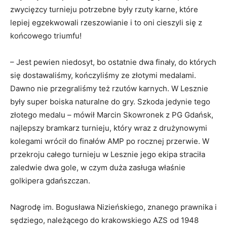
zwycięzcy turnieju potrzebne były rzuty karne, które
lepiej egzekwowali rzeszowianie i to oni cieszyli się z
końcowego triumfu!
– Jest pewien niedosyt, bo ostatnie dwa finały, do których
się dostawaliśmy, kończyliśmy ze złotymi medalami.
Dawno nie przegraliśmy też rzutów karnych. W Lesznie
były super boiska naturalne do gry. Szkoda jedynie tego
złotego medalu – mówił Marcin Skowronek z PG Gdańsk,
najlepszy bramkarz turnieju, który wraz z drużynowymi
kolegami wrócił do finałów AMP po rocznej przerwie. W
przekroju całego turnieju w Lesznie jego ekipa straciła
zaledwie dwa gole, w czym duża zasługa właśnie
golkipera gdańszczan.
Nagrodę im. Bogusława Nizieńskiego, znanego prawnika i
sędziego, należącego do krakowskiego AZS od 1948