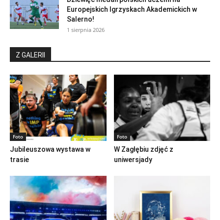
Europejskich Igrzyskach Akademickich w
Salerno!
1 sierpnia 2026
Z GALERII
Foto
Foto
Jubileuszowa wystawa w
W Zagłębiu zdjęć z
trasie
uniwersjady