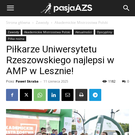
Strona główna
Zawody
Akademickie Mistrzostwa Polski
Zawody
Akademickie Mistrzostwa Polski
Aktualności
Dyscypliny
Piłka nożna
Piłkarze Uniwersytetu
Rzeszowskiego najlepsi w
AMP w Lesznie!
Przez
Paweł Skraba
-
11 czerwca 2025
1182
0