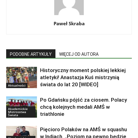
Paweł Skraba
PODOBNE ARTYKUŁY
WIĘCEJ OD AUTORA
Historyczny moment polskiej lekkiej
atletyki! Anastazja Kuś mistrzynią
świata do lat 20 [WIDEO]
Aktualności
Po Gdańsku pójść za ciosem. Polacy
chcą kolejnych medali AMŚ w
Akademickie
Mistrzostwa
triathlonie
Świata
Pięcioro Polaków na AMŚ w squashu
w Indiach. „Poziom na pewno będzie