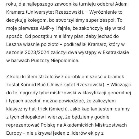
roku, dla najlepszego zawodnika turnieju odebrał Adam
Kramarz (Uniwersytet Rzeszowski). – Wyróżnienie to
dedykuję kolegom, bo stworzyliśmy super zespół. To
moje pierwsze AMP-y i fajnie, że zakończyły się w taki
sposób. Od początku mieliśmy plan, żeby jechać do
Leszna właśnie po złoto – podkreślał Kramarz, który w
sezonie 2023/2024 zaliczył dwa występy w Ekstraklasie
w barwach Puszczy Niepołomice.
Z kolei królem strzelców z dorobkiem sześciu bramek
został Konrad Buć (Uniwersytet Rzeszowski). – Wliczając
do tej nagrody tytuł mistrzowski w klasyfikacji generalnej
i typach uczelni, można powiedzieć, że zaliczyłem
klasyczny hat-trick (śmiech). Jako kapitan jestem dumny
z tych chłopaków i wierzę, że będziemy godnie
reprezentować Polskę na Akademickich Mistrzostwach
Europy – nie ukrywał jeden z liderów ekipy z