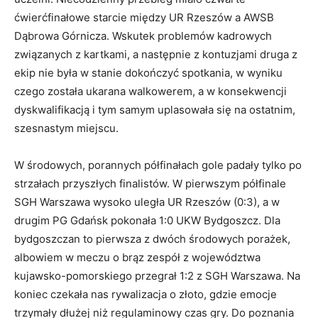
ćwierćfinałowe starcie między UR Rzeszów a AWSB
Dąbrowa Górnicza. Wskutek problemów kadrowych
związanych z kartkami, a następnie z kontuzjami druga z
ekip nie była w stanie dokończyć spotkania, w wyniku
czego została ukarana walkowerem, a w konsekwencji
dyskwalifikacją i tym samym uplasowała się na ostatnim,
szesnastym miejscu.
W środowych, porannych półfinałach gole padały tylko po
strzałach przyszłych finalistów. W pierwszym półfinale
SGH Warszawa wysoko uległa UR Rzeszów (0:3), a w
drugim PG Gdańsk pokonała 1:0 UKW Bydgoszcz. Dla
bydgoszczan to pierwsza z dwóch środowych porażek,
albowiem w meczu o brąz zespół z województwa
kujawsko-pomorskiego przegrał 1:2 z SGH Warszawa. Na
koniec czekała nas rywalizacja o złoto, gdzie emocje
trzymały dłużej niż regulaminowy czas gry. Do poznania