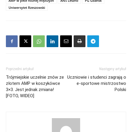
AMP w piłce nożnej mężczyzn
ANS Leszno
PG Gdańsk
Uniwersytet Rzeszowski
Poprzedni artykuł
Następny artykuł
Trójmiejskie uczelnie znów ze
Uczniowie i studenci zagrają o
złotem AMP w koszykówce
e-sportowe mistrzostwo
3×3. Jest jednak zmiana!
Polski
[FOTO, WIDEO]