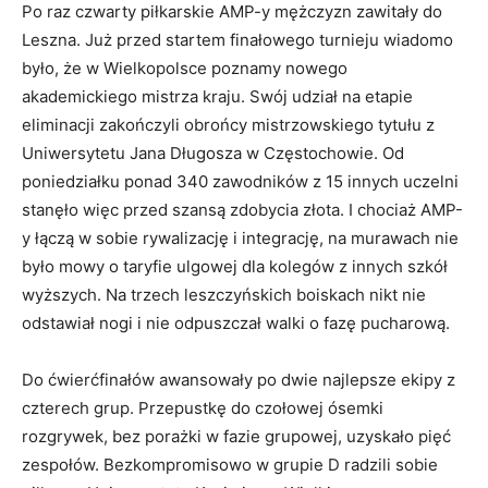
Po raz czwarty piłkarskie AMP-y mężczyzn zawitały do
Leszna. Już przed startem finałowego turnieju wiadomo
było, że w Wielkopolsce poznamy nowego
akademickiego mistrza kraju. Swój udział na etapie
eliminacji zakończyli obrońcy mistrzowskiego tytułu z
Uniwersytetu Jana Długosza w Częstochowie. Od
poniedziałku ponad 340 zawodników z 15 innych uczelni
stanęło więc przed szansą zdobycia złota. I chociaż AMP-
y łączą w sobie rywalizację i integrację, na murawach nie
było mowy o taryfie ulgowej dla kolegów z innych szkół
wyższych. Na trzech leszczyńskich boiskach nikt nie
odstawiał nogi i nie odpuszczał walki o fazę pucharową.
Do ćwierćfinałów awansowały po dwie najlepsze ekipy z
czterech grup. Przepustkę do czołowej ósemki
rozgrywek, bez porażki w fazie grupowej, uzyskało pięć
zespołów. Bezkompromisowo w grupie D radzili sobie