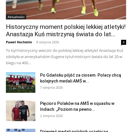
Aktualności
Historyczny moment polskiej lekkiej atletyki!
Anastazja Kuś mistrzynią świata do lat...
Paweł Hochstim
-
8 sierpnia 2026
0
To był historyczny wieczór do polskiej lekkiej atletyki! Anastazja Kuś
zdobyła w amerykańskim Eugene tytuł mistrzyni świata do lat 20 w
biegu na 400...
Po Gdańsku pójść za ciosem. Polacy chcą
kolejnych medali AMŚ w...
7 sierpnia 2026
Pięcioro Polaków na AMŚ w squashu w
Indiach. „Poziom na pewno...
2 sierpnia 2026
Dziewięć medali polskich uczelni na