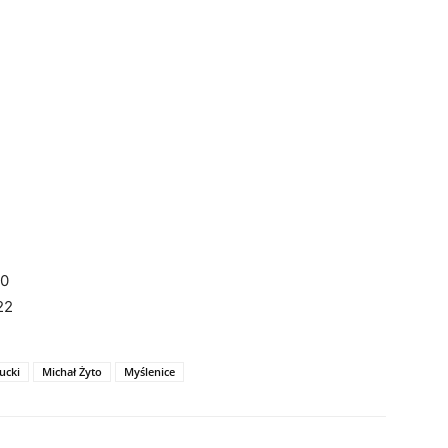
40
22
ucki
Michał Żyto
Myślenice