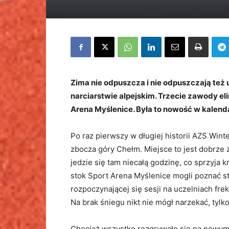
Zima nie odpuszcza i nie odpuszczają też
narciarstwie alpejskim. Trzecie zawody el
Arena Myślenice. Była to nowość w kalen
Po raz pierwszy w długiej historii AZS Winte
zbocza góry Chełm. Miejsce to jest dobrz
jedzie się tam niecałą godzinę, co sprzyj
stok Sport Arena Myślenice mogli poznać s
rozpoczynającej się sesji na uczelniach fre
Na brak śniegu nikt nie mógł narzekać, tylk
Chociaż wszystko rozgrywało się na nowym 