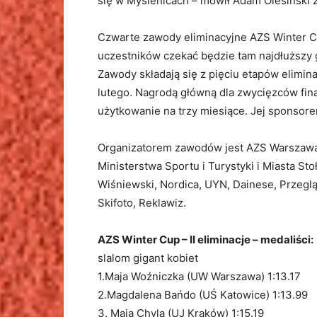
się w Myślenicach – mówił Adam Olesiński 
Czwarte zawody eliminacyjne AZS Winter Cu
uczestników czekać będzie tam najdłuższy 
Zawody składają się z pięciu etapów elimina
lutego. Nagrodą główną dla zwycięzców f
użytkowanie na trzy miesiące. Jej sponsore
Organizatorem zawodów jest AZS Warszawa.
Ministerstwa Sportu i Turystyki i Miasta S
Wiśniewski, Nordica, UYN, Dainese, Przeg
Skifoto, Reklawiz.
AZS Winter Cup – II eliminacje – medaliści:
slalom gigant kobiet
1.Maja Woźniczka (UW Warszawa) 1:13.17
2.Magdalena Bańdo (UŚ Katowice) 1:13.99
3. Maja Chyla (UJ Kraków) 1:15.19