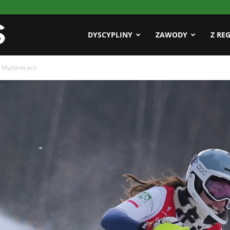
Pasja
DYSCYPLINY
ZAWODY
Z RE
w Myślenicach
AZS