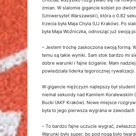
zmian. W slalomie gigancie kobiet po dwóc
(Uniwersytet Warszawski), która o 0.82 se
trzecia była Maja Chyla (UJ Kraków). Po slal
była Maja Woźniczka, odnosząc już swoją p
– Jestem trochę zaskoczona swoją formą. W t
temu są takie wyniki. Sam stok bardzo mi się
dobre warunki i fajne ściganie. Mam nadzie
powiedziała liderka tegorocznej rywalizacji.
W gigancie mężczyzn najlepszy był student 
niemal sekundy nad Kamilem Koralewskim (
Bucki (AKF Kraków). Nowe miejsce rozgryw
była to jego pierwsza wygrana w zawodach
– To bardzo fajne uczucie wygrać, zwłaszc
Warunki były super, bo pod nogą było twardo