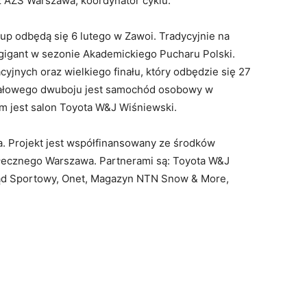
z AZS Warszawa, koordynator cyklu.
p odbędą się 6 lutego w Zawoi. Tradycyjnie na
gigant w sezonie Akademickiego Pucharu Polski.
cyjnych oraz wielkiego finału, który odbędzie się 27
inałowego dwuboju jest samochód osobowy w
m jest salon Toyota W&J Wiśniewski.
 Projekt jest współfinansowany ze środków
tołecznego Warszawa. Partnerami są: Toyota W&J
ląd Sportowy, Onet, Magazyn NTN Snow & More,