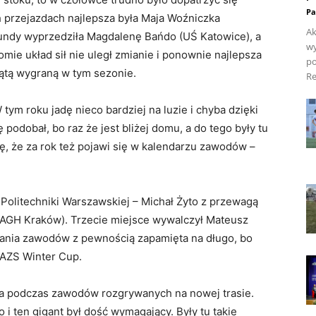
Pa
h przejazdach najlepsza była Maja Woźniczka
Ak
kundy wyprzedziła Magdalenę Bańdo (UŚ Katowice), a
wy
omie układ sił nie uległ zmianie i ponownie najlepsza
po
iątą wygraną w tym sezonie.
Re
ym roku jadę nieco bardziej na luzie i chyba dzięki
 podobał, bo raz że jest bliżej domu, a do tego były tu
ję, że za rok też pojawi się w kalendarzu zawodów –
Politechniki Warszawskiej – Michał Żyto z przewagą
AGH Kraków). Trzecie miejsce wywalczył Mateusz
ania zawodów z pewnością zapamięta na długo, bo
 AZS Winter Cup.
za podczas zawodów rozgrywanych na nowej trasie.
 i ten gigant był dość wymagający. Były tu takie