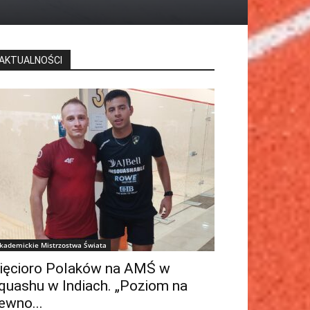
AKTUALNOŚCI
kademickie Mistrzostwa Świata
ięcioro Polaków na AMŚ w
quashu w Indiach. „Poziom na
ewno...