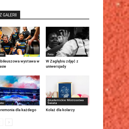
Z GALERII
oto
Foto
bileuszowa wystawa w
W Zagłębiu zdjęć z
asie
uniwersjady
Akademickie Mistrzostwa
oto
Świata
remonia dla każdego
Kolaż dla kolarzy