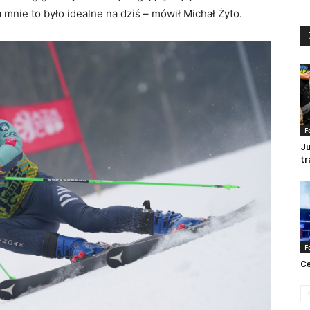
 mnie to było idealne na dziś – mówił Michał Żyto.
F
Ju
tr
F
Ce