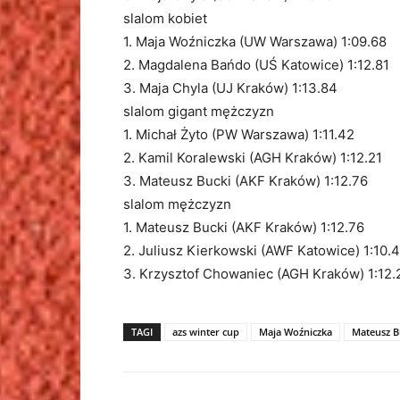
slalom kobiet
1. Maja Woźniczka (UW Warszawa) 1:09.68
2. Magdalena Bańdo (UŚ Katowice) 1:12.81
3. Maja Chyla (UJ Kraków) 1:13.84
slalom gigant mężczyzn
1. Michał Żyto (PW Warszawa) 1:11.42
2. Kamil Koralewski (AGH Kraków) 1:12.21
3. Mateusz Bucki (AKF Kraków) 1:12.76
slalom mężczyzn
1. Mateusz Bucki (AKF Kraków) 1:12.76
2. Juliusz Kierkowski (AWF Katowice) 1:10.
3. Krzysztof Chowaniec (AGH Kraków) 1:12.
TAGI
azs winter cup
Maja Woźniczka
Mateusz B