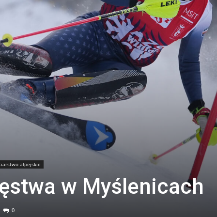
iarstwo alpejskie
ięstwa w Myślenicach
0