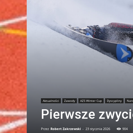
Aktualności
Zawody
AZS Winter Cup
Dyscypliny
Narc
Pierwsze zwyc
Przez
Robert Zakrzewski
-
23 stycznia 2026
904