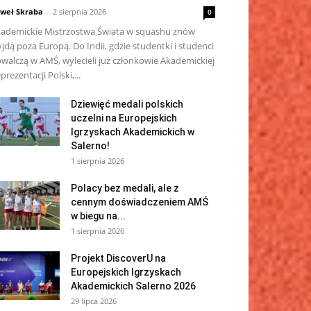
weł Skraba
-
2 sierpnia 2026
0
ademickie Mistrzostwa Świata w squashu znów
jdą poza Europą. Do Indii, gdzie studentki i studenci
walczą w AMŚ, wylecieli już członkowie Akademickiej
prezentacji Polski,...
Dziewięć medali polskich
uczelni na Europejskich
Igrzyskach Akademickich w
Salerno!
1 sierpnia 2026
Polacy bez medali, ale z
cennym doświadczeniem AMŚ
w biegu na...
1 sierpnia 2026
Projekt DiscoverU na
Europejskich Igrzyskach
Akademickich Salerno 2026
29 lipca 2026