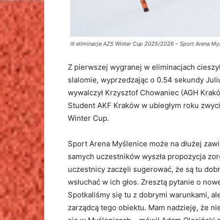
III eliminacje AZS Winter Cup 2025/2026 – Sport Arena Myśl
Z pierwszej wygranej w eliminacjach ciesz
slalomie, wyprzedzając o 0.54 sekundy Juli
wywalczył Krzysztof Chowaniec (AGH Kraków
Student AKF Kraków w ubiegłym roku zwyci
Winter Cup.
Sport Arena Myślenice może na dłużej zawi
samych uczestników wyszła propozycja zor
uczestnicy zaczęli sugerować, że są tu dob
wsłuchać w ich głos. Zresztą pytanie o now
Spotkaliśmy się tu z dobrymi warunkami, a
zarządcą tego obiektu. Mam nadzieję, że nie