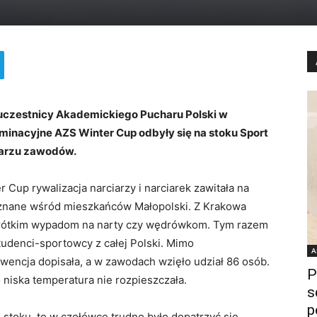
 uczestnicy Akademickiego Pucharu Polski w
iminacyjne AZS Winter Cup odbyły się na stoku Sport
darzu zawodów.
r Cup rywalizacja narciarzy i narciarek zawitała na
e znane wśród mieszkańców Małopolski. Z Krakowa
a krótkim wypadom na narty czy wędrówkom. Tym razem
tudenci-sportowcy z całej Polski. Mimo
A
kwencja dopisała, a w zawodach wzięło udział 86 osób.
P
o niska temperatura nie rozpieszczała.
s
p
stoku, to w czołówce trudno było dopatrzyć się