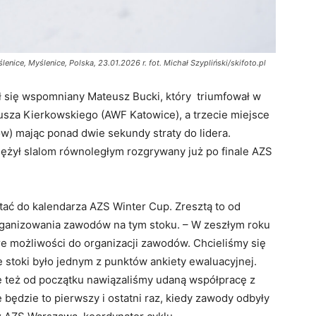
enice, Myślenice, Polska, 23.01.2026 r. fot. Michał Szypliński/skifoto.pl
ył się wspomniany Mateusz Bucki, który triumfował w
usza Kierkowskiego (AWF Katowice), a trzecie miejsce
) mając ponad dwie sekundy straty do lidera.
ężył slalom równoległym rozgrywany już po finale AZS
tać do kalendarza AZS Winter Cup. Zresztą to od
ganizowania zawodów na tym stoku. – W zeszłym roku
re możliwości do organizacji zawodów. Chcieliśmy się
e stoki było jednym z punktów ankiety ewaluacyjnej.
le też od początku nawiązaliśmy udaną współpracę z
 będzie to pierwszy i ostatni raz, kiedy zawody odbyły