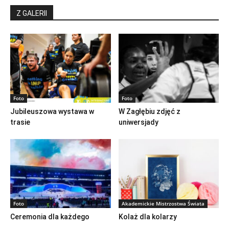
Z GALERII
Foto
Foto
Jubileuszowa wystawa w
W Zagłębiu zdjęć z
trasie
uniwersjady
Foto
Akademickie Mistrzostwa Świata
Ceremonia dla każdego
Kolaż dla kolarzy