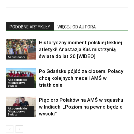
PODOBNE ARTYKUŁY
WIĘCEJ OD AUTORA
Historyczny moment polskiej lekkiej
atletyki! Anastazja Kuś mistrzynią
świata do lat 20 [WIDEO]
Aktualności
Po Gdańsku pójść za ciosem. Polacy
chcą kolejnych medali AMŚ w
Akademickie
Mistrzostwa
triathlonie
Świata
Pięcioro Polaków na AMŚ w squashu
w Indiach. „Poziom na pewno będzie
Akademickie
Mistrzostwa
wysoki”
Świata