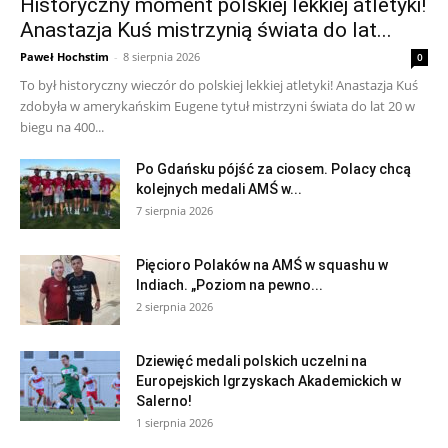
Historyczny moment polskiej lekkiej atletyki!
Anastazja Kuś mistrzynią świata do lat...
Paweł Hochstim
-
8 sierpnia 2026
0
To był historyczny wieczór do polskiej lekkiej atletyki! Anastazja Kuś
zdobyła w amerykańskim Eugene tytuł mistrzyni świata do lat 20 w
biegu na 400...
Po Gdańsku pójść za ciosem. Polacy chcą
kolejnych medali AMŚ w...
7 sierpnia 2026
Pięcioro Polaków na AMŚ w squashu w
Indiach. „Poziom na pewno...
2 sierpnia 2026
Dziewięć medali polskich uczelni na
Europejskich Igrzyskach Akademickich w
Salerno!
1 sierpnia 2026