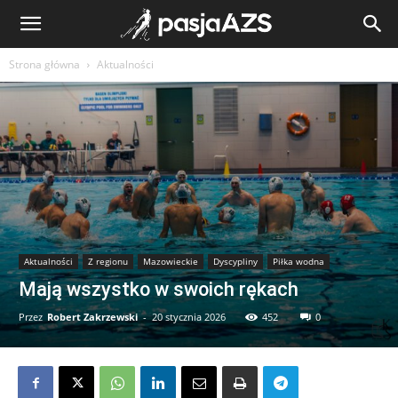
Strona główna
Aktualności
Aktualności
Z regionu
Mazowieckie
Dyscypliny
Piłka wodna
Mają wszystko w swoich rękach
Przez
Robert Zakrzewski
-
20 stycznia 2026
452
0