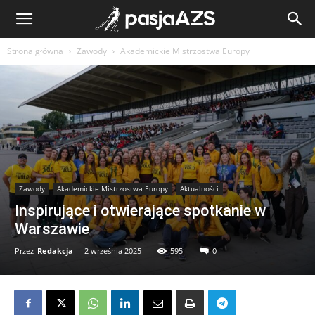
Strona główna
Zawody
Akademickie Mistrzostwa Europy
Zawody
Akademickie Mistrzostwa Europy
Aktualności
Inspirujące i otwierające spotkanie w
Warszawie
Przez
Redakcja
-
2 września 2025
595
0