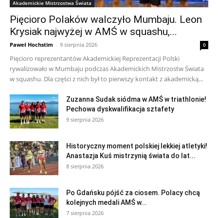
Akademickie Mistrzostwa Świata
Pięcioro Polaków walczyło Mumbaju. Leon
Krysiak najwyżej w AMŚ w squashu,...
Paweł Hochstim
-
9 sierpnia 2026
0
Pięcioro reprezentantów Akademickiej Reprezentacji Polski
rywalizowało w Mumbaju podczas Akademickich Mistrzostw Świata
w squashu. Dla części z nich był to pierwszy kontakt z akademicką...
Zuzanna Sudak siódma w AMŚ w triathlonie!
Pechowa dyskwalifikacja sztafety
9 sierpnia 2026
Historyczny moment polskiej lekkiej atletyki!
Anastazja Kuś mistrzynią świata do lat...
8 sierpnia 2026
Po Gdańsku pójść za ciosem. Polacy chcą
kolejnych medali AMŚ w...
7 sierpnia 2026