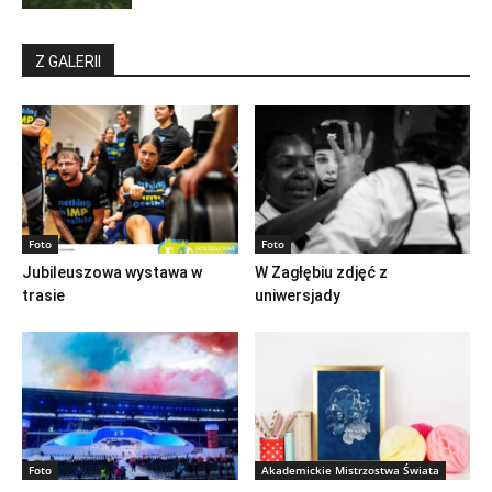
Z GALERII
Foto
Foto
Jubileuszowa wystawa w
W Zagłębiu zdjęć z
trasie
uniwersjady
Foto
Akademickie Mistrzostwa Świata