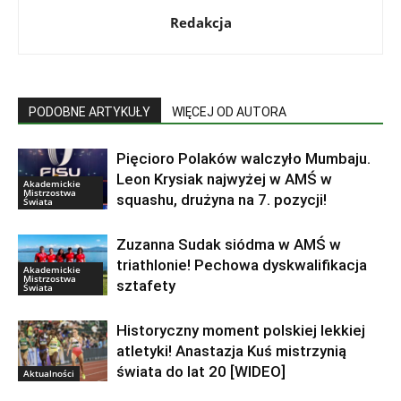
Redakcja
PODOBNE ARTYKUŁY
WIĘCEJ OD AUTORA
Pięcioro Polaków walczyło Mumbaju.
Leon Krysiak najwyżej w AMŚ w
Akademickie
Mistrzostwa
squashu, drużyna na 7. pozycji!
Świata
Zuzanna Sudak siódma w AMŚ w
triathlonie! Pechowa dyskwalifikacja
Akademickie
Mistrzostwa
sztafety
Świata
Historyczny moment polskiej lekkiej
atletyki! Anastazja Kuś mistrzynią
świata do lat 20 [WIDEO]
Aktualności