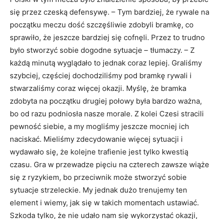
się przez czeską defensywę. – Tym bardziej, że rywale na
początku meczu dość szczęśliwie zdobyli bramkę, co
sprawiło, że jeszcze bardziej się cofnęli. Przez to trudno
było stworzyć sobie dogodne sytuacje – tłumaczy. – Z
każdą minutą wyglądało to jednak coraz lepiej. Graliśmy
szybciej, częściej dochodziliśmy pod bramkę rywali i
stwarzaliśmy coraz więcej okazji. Myślę, że bramka
zdobyta na początku drugiej połowy była bardzo ważna,
bo od razu podniosła nasze morale. Z kolei Czesi stracili
pewność siebie, a my mogliśmy jeszcze mocniej ich
naciskać. Mieliśmy zdecydowanie więcej sytuacji i
wydawało się, że kolejne trafienie jest tylko kwestią
czasu. Gra w przewadze pięciu na czterech zawsze wiąże
się z ryzykiem, bo przeciwnik może stworzyć sobie
sytuacje strzeleckie. My jednak dużo trenujemy ten
element i wiemy, jak się w takich momentach ustawiać.
Szkoda tylko, że nie udało nam się wykorzystać okazji,