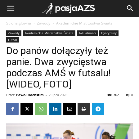
Strona główna
Zawody
Akademickie Mistrzostwa Świata
Zawody
Akademickie Mistrzostwa Świata
Aktualności
Dyscypliny
Futsal
Do panów dołączyły też
panie. Dwa zwycięstwa
podczas AMŚ w futsalu!
[WIDEO, FOTO]
Przez
Paweł Hochstim
-
2 lipca 2026
362
0