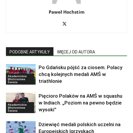
Paweł Hochstim
PODOBNE ARTYKUŁY
WIĘCEJ OD AUTORA
Po Gdańsku pójść za ciosem. Polacy
chcą kolejnych medali AMŚ w
Akademickie
Mistrzostwa
triathlonie
Świata
Pięcioro Polaków na AMŚ w squashu
w Indiach. „Poziom na pewno będzie
Akademickie
Mistrzostwa
wysoki”
Świata
Dziewięć medali polskich uczelni na
Europejskich Igrzyskach