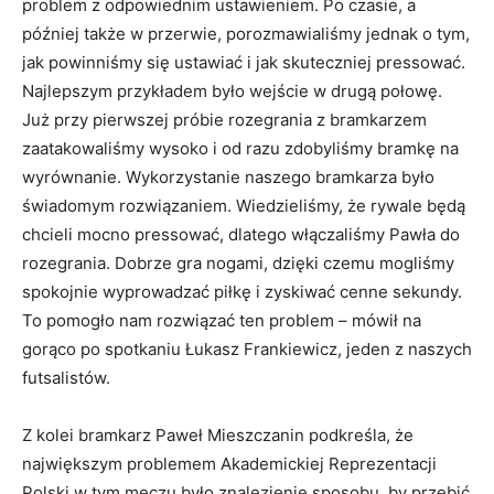
problem z odpowiednim ustawieniem. Po czasie, a
później także w przerwie, porozmawialiśmy jednak o tym,
jak powinniśmy się ustawiać i jak skuteczniej pressować.
Najlepszym przykładem było wejście w drugą połowę.
Już przy pierwszej próbie rozegrania z bramkarzem
zaatakowaliśmy wysoko i od razu zdobyliśmy bramkę na
wyrównanie. Wykorzystanie naszego bramkarza było
świadomym rozwiązaniem. Wiedzieliśmy, że rywale będą
chcieli mocno pressować, dlatego włączaliśmy Pawła do
rozegrania. Dobrze gra nogami, dzięki czemu mogliśmy
spokojnie wyprowadzać piłkę i zyskiwać cenne sekundy.
To pomogło nam rozwiązać ten problem – mówił na
gorąco po spotkaniu Łukasz Frankiewicz, jeden z naszych
futsalistów.
Z kolei bramkarz Paweł Mieszczanin podkreśla, że
największym problemem Akademickiej Reprezentacji
Polski w tym meczu było znalezienie sposobu, by przebić