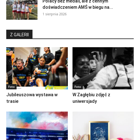
Polacy bez medali, ale z cennym
doświadczeniem AMŚ w biegu na...
1 sierpnia 2026
Z GALERII
Foto
Foto
Jubileuszowa wystawa w
W Zagłębiu zdjęć z
trasie
uniwersjady