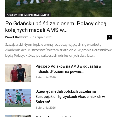
Akademickie Mistrzostwa Świata
Po Gdańsku pójść za ciosem. Polacy chcą
kolejnych medali AMŚ w...
Paweł Hochstim
-
7 sierpnia 2026
0
Szwajcarski Nyon będzie areną rozpoczynających się w sobotę
Akademickich Mistrzostw Świata w triathlonie. W gronie uczestników
będą Polacy, którzy po sukcesach odniesionych dwa lata...
Pięcioro Polaków na AMŚ w squashu w
Indiach. „Poziom na pewno...
2 sierpnia 2026
Dziewięć medali polskich uczelni na
Europejskich Igrzyskach Akademickich w
Salerno!
1 sierpnia 2026