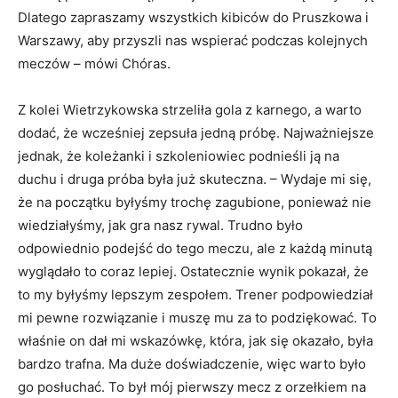
Dlatego zapraszamy wszystkich kibiców do Pruszkowa i
Warszawy, aby przyszli nas wspierać podczas kolejnych
meczów – mówi Chóras.
Z kolei Wietrzykowska strzeliła gola z karnego, a warto
dodać, że wcześniej zepsuła jedną próbę. Najważniejsze
jednak, że koleżanki i szkoleniowiec podnieśli ją na
duchu i druga próba była już skuteczna. – Wydaje mi się,
że na początku byłyśmy trochę zagubione, ponieważ nie
wiedziałyśmy, jak gra nasz rywal. Trudno było
odpowiednio podejść do tego meczu, ale z każdą minutą
wyglądało to coraz lepiej. Ostatecznie wynik pokazał, że
to my byłyśmy lepszym zespołem. Trener podpowiedział
mi pewne rozwiązanie i muszę mu za to podziękować. To
właśnie on dał mi wskazówkę, która, jak się okazało, była
bardzo trafna. Ma duże doświadczenie, więc warto było
go posłuchać. To był mój pierwszy mecz z orzełkiem na