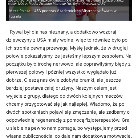
2026.07.02, Polska, Pruszkow Akademickie Mistrzostwa Swiata w futsalu Mecz
kobiet USA vs Polska Zuzanna Maronde Fot. Rafal Oleksiewicz/AZS
Mecz Polska - USA podczas Akademickich Mistrzostw Świata w
20
futsalu
ko
– Rywal był dla nas nieznany, a dodatkowo wczoraj
dziewczyny z USA miały wolne, więc to również było po
ich stronie pewną przewagą. Myślę jednak, że w drugiej
połowie pokazałyśmy, że jesteśmy lepszym zespołem. Na
początku było trochę nerwowo, ale poprawiłyśmy błędy z
pierwszej połowy i później wszystko wyglądało już
dobrze. Cieszą nas dwie zdobyte bramki, ale jeszcze
bardziej postawa całej drużyny. Naszym celem jest
wyjście z grupy, dlatego do dwóch kolejnych meczów
chcemy przygotować się jak najlepiej. Wiadomo, że po
dwóch spotkaniach pojawi się zmęczenie, ale zadbamy o
odpowiednią regenerację z pomocą fizjoterapeutów. Gra
u siebie na pewno nam pomaga, bo występujemy przed
własną publicznością, co daje nam dodatkową motywację.