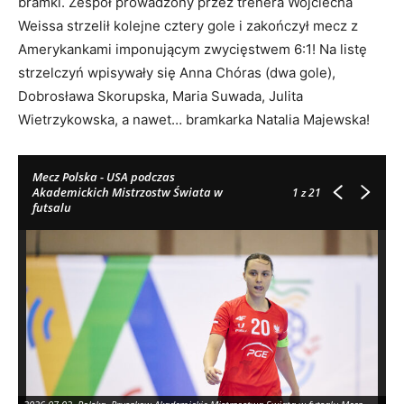
bramki. Zespół prowadzony przez trenera Wojciecha
Weissa strzelił kolejne cztery gole i zakończył mecz z
Amerykankami imponującym zwycięstwem 6:1! Na listę
strzelczyń wpisywały się Anna Chóras (dwa gole),
Dobrosława Skorupska, Maria Suwada, Julita
Wietrzykowska, a nawet… bramkarka Natalia Majewska!
Mecz Polska - USA podczas
Akademickich Mistrzostw Świata w
1
z 21
futsalu