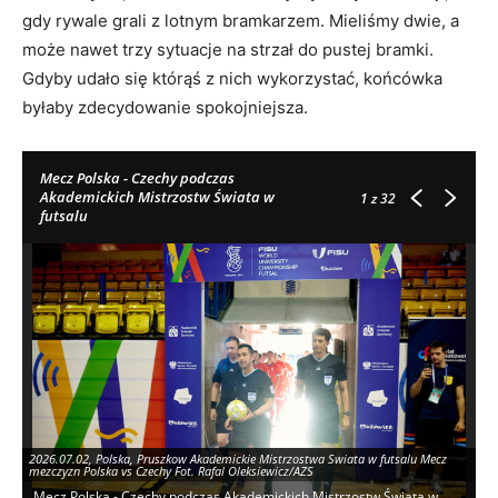
gdy rywale grali z lotnym bramkarzem. Mieliśmy dwie, a
może nawet trzy sytuacje na strzał do pustej bramki.
Gdyby udało się którąś z nich wykorzystać, końcówka
byłaby zdecydowanie spokojniejsza.
Mecz Polska - Czechy podczas
Akademickich Mistrzostw Świata w
1
z 32
futsalu
2026.07.02, Polska, Pruszkow Akademickie Mistrzostwa Swiata w futsalu Mecz
mezczyzn Polska vs Czechy Fot. Rafal Oleksiewicz/AZS
Mecz Polska - Czechy podczas Akademickich Mistrzostw Świata w