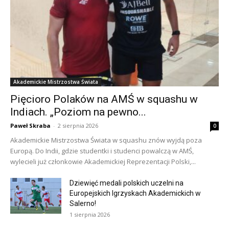
Akademickie Mistrzostwa Świata
Pięcioro Polaków na AMŚ w squashu w
Indiach. „Poziom na pewno...
Paweł Skraba
-
2 sierpnia 2026
0
Akademickie Mistrzostwa Świata w squashu znów wyjdą poza
Europą. Do Indii, gdzie studentki i studenci powalczą w AMŚ,
wylecieli już członkowie Akademickiej Reprezentacji Polski,...
Dziewięć medali polskich uczelni na
Europejskich Igrzyskach Akademickich w
Salerno!
1 sierpnia 2026