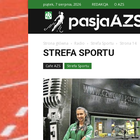
piątek, 7 sierpnia, 2026
REDAKCJA
O AZS
Strona główna
Radio
Strefa Sportu
Strona 14
STREFA SPORTU
Cafe AZS
Strefa Sportu