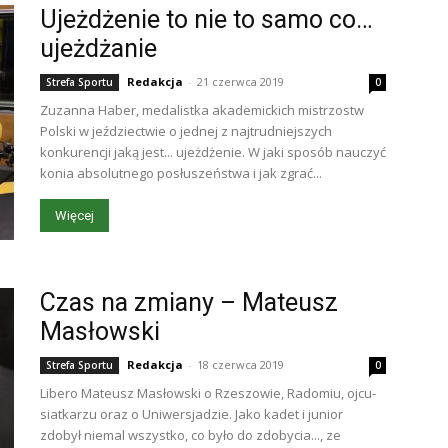
Ujeżdżenie to nie to samo co…
ujeżdżanie
Redakcja
-
21 czerwca 2019
Strefa Sportu
0
Zuzanna Haber, medalistka akademickich mistrzostw
Polski w jeździectwie o jednej z najtrudniejszych
konkurencji jaką jest... ujeżdżenie. W jaki sposób nauczyć
konia absolutnego posłuszeństwa i jak zgrać...
Więcej
Czas na zmiany – Mateusz
Masłowski
Redakcja
-
18 czerwca 2019
Strefa Sportu
0
Libero Mateusz Masłowski o Rzeszowie, Radomiu, ojcu-
siatkarzu oraz o Uniwersjadzie. Jako kadet i junior
zdobył niemal wszystko, co było do zdobycia..., ze