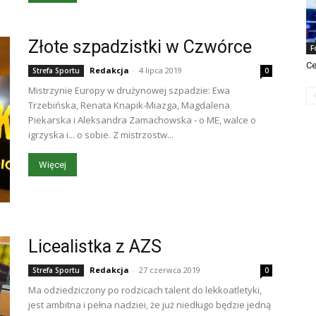
Złote szpadzistki w Czwórce
F
Ce
Redakcja
-
4 lipca 2019
Strefa Sportu
0
Mistrzynie Europy w drużynowej szpadzie: Ewa
Trzebińska, Renata Knapik-Miazga, Magdalena
Piekarska i Aleksandra Zamachowska - o ME, walce o
igrzyska i... o sobie. Z mistrzostw...
Więcej
Licealistka z AZS
Redakcja
-
27 czerwca 2019
Strefa Sportu
0
Ma odziedziczony po rodzicach talent do lekkoatletyki,
jest ambitna i pełna nadziei, że już niedługo będzie jedną