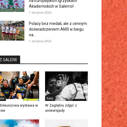
na Europejskich Igrzyskach
Akademickich w Salerno!
1 sierpnia 2026
Polacy bez medali, ale z cennym
doświadczeniem AMŚ w biegu
na...
1 sierpnia 2026
Z GALERII
oto
Foto
bileuszowa wystawa w
W Zagłębiu zdjęć z
asie
uniwersjady