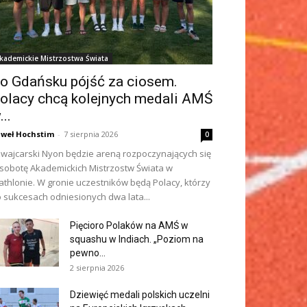
kademickie Mistrzostwa Świata
o Gdańsku pójść za ciosem.
olacy chcą kolejnych medali AMŚ
...
weł Hochstim
-
7 sierpnia 2026
0
wajcarski Nyon będzie areną rozpoczynających się
sobotę Akademickich Mistrzostw Świata w
iathlonie. W gronie uczestników będą Polacy, którzy
 sukcesach odniesionych dwa lata...
Pięcioro Polaków na AMŚ w
squashu w Indiach. „Poziom na
pewno...
2 sierpnia 2026
Dziewięć medali polskich uczelni