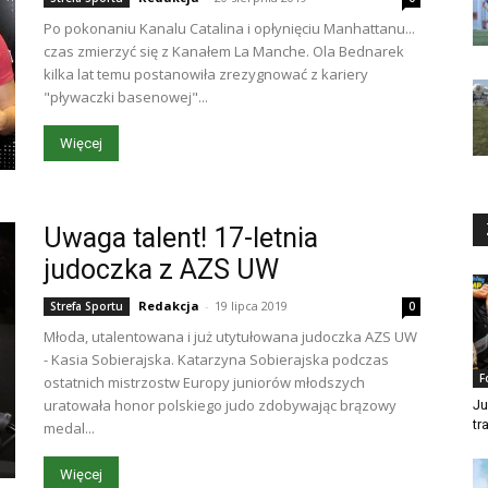
Po pokonaniu Kanalu Catalina i opłynięciu Manhattanu...
czas zmierzyć się z Kanałem La Manche. Ola Bednarek
kilka lat temu postanowiła zrezygnować z kariery
"pływaczki basenowej"...
Więcej
Uwaga talent! 17-letnia
judoczka z AZS UW
Redakcja
-
19 lipca 2019
Strefa Sportu
0
Młoda, utalentowana i już utytułowana judoczka AZS UW
- Kasia Sobierajska. Katarzyna Sobierajska podczas
F
ostatnich mistrzostw Europy juniorów młodszych
uratowała honor polskiego judo zdobywając brązowy
Ju
tr
medal...
Więcej