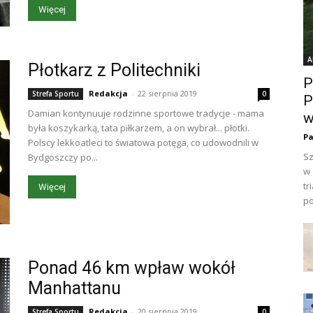
Więcej
A
Płotkarz z Politechniki
P
Redakcja
-
22 sierpnia 2019
Strefa Sportu
0
P
Damian kontynuuje rodzinne sportowe tradycje - mama
w
była koszykarką, tata piłkarzem, a on wybrał... płotki.
Pa
Polscy lekkoatleci to światowa potęga, co udowodnili w
Sz
Bydgoszczy po...
w 
tr
Więcej
po
Ponad 46 km wpław wokół
Manhattanu
Redakcja
-
20 sierpnia 2019
Strefa Sportu
0