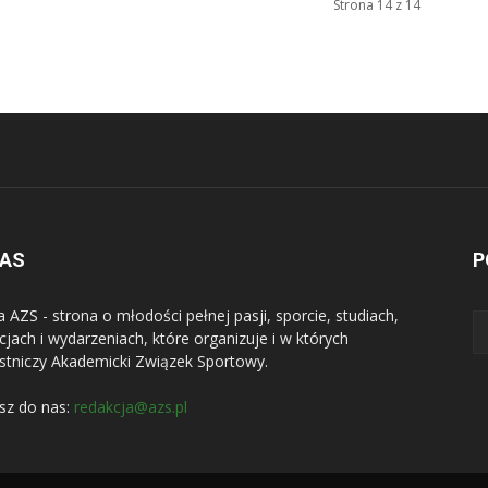
Strona 14 z 14
NAS
P
a AZS - strona o młodości pełnej pasji, sporcie, studiach,
jach i wydarzeniach, które organizuje i w których
stniczy Akademicki Związek Sportowy.
sz do nas:
redakcja@azs.pl