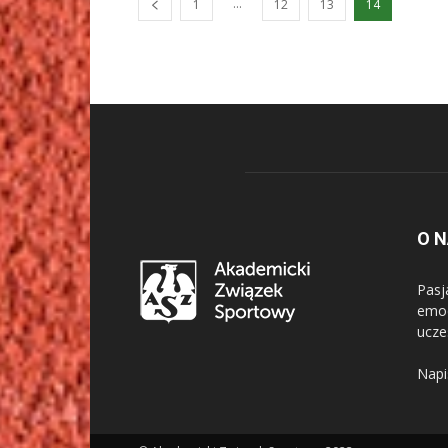
...
1
12
13
14
O 
Pasj
emoc
ucze
Napi