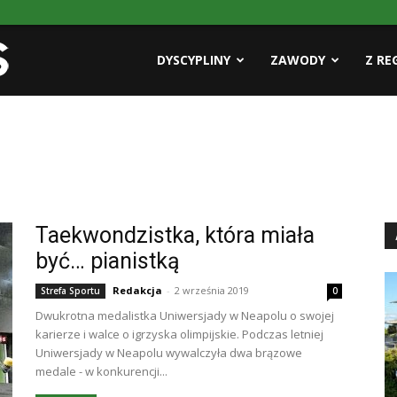
Pasja
DYSCYPLINY
ZAWODY
Z RE
AZS
Taekwondzistka, która miała
być… pianistką
Redakcja
-
2 września 2019
Strefa Sportu
0
Dwukrotna medalistka Uniwersjady w Neapolu o swojej
karierze i walce o igrzyska olimpijskie. Podczas letniej
Uniwersjady w Neapolu wywalczyła dwa brązowe
medale - w konkurencji...