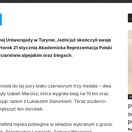
wej Uniwersjady w Turynie. Jedni już skończyli swoje
 wtorek 21 stycznia Akademicka Reprezentacja Polski
rciarstwie alpejskim oraz biegach.
yniosła do tej pory biało-czerwonym trzy medale – dwa
yły Izabeli Marcisz, która wygrała bieg na 10 km oraz
A
tartując razem z Łukaszem Gazurkiem. Teraz studenci-
P
iększyć ten dorobek.
s
p
ztafeta męska pobiegnie w składzie wybranym z grona:
Pa
rek, Przemysław Legierski, Tomasz Wąsowicz.