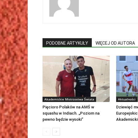
PODOBNE ARTYKUŁY
WIĘCEJ OD AUTORA
Akademickie Mistrzostwa Świata
Aktualności
Pięcioro Polaków na AMŚ w
Dziewięć me
squashu w Indiach. „Poziom na
Europejskic
pewno będzie wysoki”
Akademicki