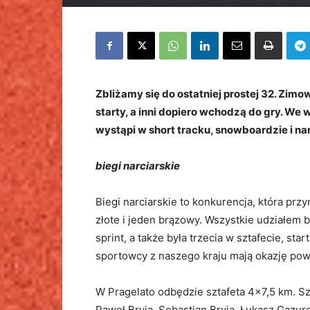
Zbliżamy się do ostatniej prostej 32. Zimo
starty, a inni dopiero wchodzą do gry. We
wystąpi w short tracku, snowboardzie i na
biegi narciarskie
Biegi narciarskie to konkurencja, która prz
złote i jeden brązowy. Wszystkie udziałem b
sprint, a także była trzecia w sztafecie, s
sportowcy z naszego kraju mają okazję pow
W Pragelato odbędzie sztafeta 4×7,5 km. S
Paweł Bryja, Sebastian Bryja, Łukasz Gazu