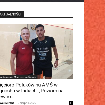
AKTUALNOŚCI
kademickie Mistrzostwa Świata
ięcioro Polaków na AMŚ w
quashu w Indiach. „Poziom na
ewno...
weł Skraba
-
2 sierpnia 2026
0