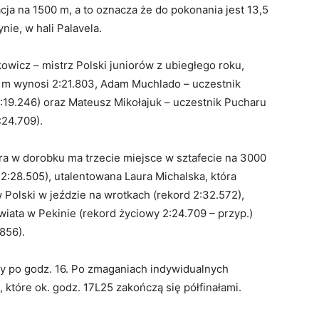
cja na 1500 m, a to oznacza że do pokonania jest 13,5
ie, w hali Palavela.
wicz – mistrz Polski juniorów z ubiegłego roku,
0 m wynosi 2:21.803, Adam Muchlado – uczestnik
:19.246) oraz Mateusz Mikołajuk – uczestnik Pucharu
:24.709).
ra w dorobku ma trzecie miejsce w sztafecie na 3000
:28.505), utalentowana Laura Michalska, która
Polski w jeździe na wrotkach (rekord 2:32.572),
ata w Pekinie (rekord życiowy 2:24.709 – przyp.)
856).
ały po godz. 16. Po zmaganiach indywidualnych
 które ok. godz. 17L25 zakończą się półfinałami.