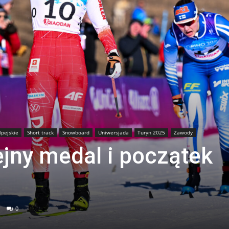
lpejskie
Short track
Snowboard
Uniwersjada
Turyn 2025
Zawody
ejny medal i początek
0