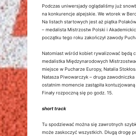
Podczas uniwersjady oglądaliśmy już snowb
na konkurencje alpejskie. We wtorek w Ber
Na listach startowych jest aż piątka Pola
– medalista Mistrzostw Polski i Akademickic
początku tego roku zakończył zawody Pucha
Natomiast wśród kobiet rywalizować będą c
medalistka Międzynarodowych Mistrzostwach
miejsce w Pucharze Europy, Natalia Stokłos
Natasza Piwowarczyk – druga zawodniczka
ostatnim momencie zastąpiła kontuzjowaną O
Finały rozpoczną się po godz. 15.
short track
Tu spodziewać można się zawrotnych szybk
może zaskoczyć wszystkich. Długą drogę po