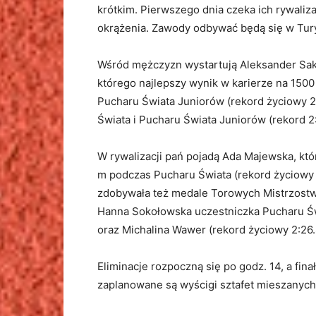
krótkim. Pierwszego dnia czeka ich rywaliza
okrążenia. Zawody odbywać będą się w Turyn
Wśród mężczyzn wystartują Aleksander Sako
którego najlepszy wynik w karierze na 150
Pucharu Świata Juniorów (rekord życiowy 2
Świata i Pucharu Świata Juniorów (rekord 2
W rywalizacji pań pojadą Ada Majewska, któ
m podczas Pucharu Świata (rekord życiowy 2
zdobywała też medale Torowych Mistrzostw 
Hanna Sokołowska uczestniczka Pucharu Świ
oraz Michalina Wawer (rekord życiowy 2:26.
Eliminacje rozpoczną się po godz. 14, a fin
zaplanowane są wyścigi sztafet mieszanych,