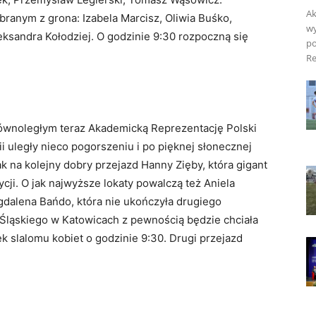
Ak
ranym z grona: Izabela Marcisz, Oliwia Buśko,
wy
ksandra Kołodziej. O godzinie 9:30 rozpoczną się
po
Re
równoległym teraz Akademicką Reprezentację Polski
i uległy nieco pogorszeniu i po pięknej słonecznej
ak na kolejny dobry przejazd Hanny Zięby, która gigant
cji. O jak najwyższe lokaty powalczą też Aniela
agdalena Bańdo, która nie ukończyła drugiego
 Śląskiego w Katowicach z pewnością będzie chciała
k slalomu kobiet o godzinie 9:30. Drugi przejazd