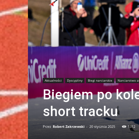
Aktualności
Dyscypliny
Biegi narciarskie
Narciarstwo a
Biegiem po kol
short tracku
Przez
Robert Zakrzewski
-
20 stycznia 2025
1312