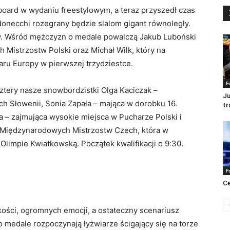
oard w wydaniu freestylowym, a teraz przyszedł czas
donecchi rozegrany będzie slalom gigant równoległy.
ków. Wśród mężczyzn o medale powalczą Jakub Luboński
h Mistrzostw Polski oraz Michał Wilk, który na
ru Europy w pierwszej trzydziestce.
F
ztery nasze snowbordzistki Olga Kaciczak –
Ju
 Słowenii, Sonia Zapała – mająca w dorobku 16.
tr
a – zajmująca wysokie miejsca w Pucharze Polski i
 Międzynarodowych Mistrzostw Czech, która w
limpie Kwiatkowską. Początek kwalifikacji o 9:30.
F
Ce
ości, ogromnych emocji, a ostateczny scenariusz
 medale rozpoczynają łyżwiarze ścigający się na torze