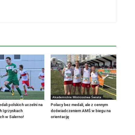
Akademickie Mistrzostwa Świata
dali polskich uczelni na
Polacy bez medali, ale z cennym
h Igrzyskach
doświadczeniem AMŚ w biegu na
ch w Salerno!
orientację