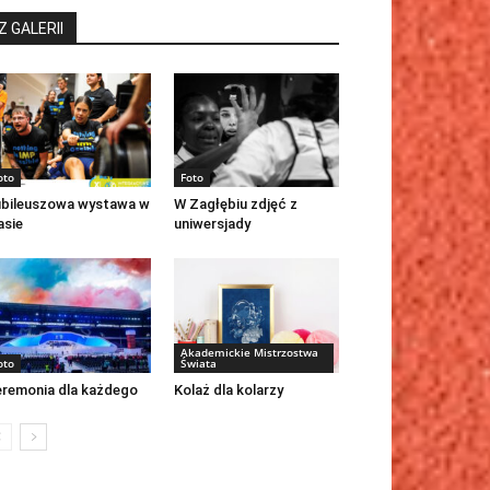
Z GALERII
oto
Foto
bileuszowa wystawa w
W Zagłębiu zdjęć z
asie
uniwersjady
Akademickie Mistrzostwa
oto
Świata
remonia dla każdego
Kolaż dla kolarzy