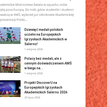
ademickie Mistrzostwa Świata w squashu znów
jdą poza Europą. Do Indii, gdzie studentki i studenci
walczą w AMŚ, wylecieli już członkowie Akademickiej
prezentacji Polski,...
Dziewięć medali polskich
uczelni na Europejskich
Igrzyskach Akademickich w
Salerno!
1 sierpnia 2026
Polacy bez medali, ale z
cennym doświadczeniem AMŚ
w biegu na...
1 sierpnia 2026
Projekt DiscoverU na
Europejskich Igrzyskach
Akademickich Salerno 2026
29 lipca 2026