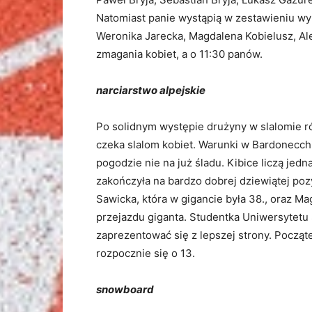
Natomiast panie wystąpią w zestawieniu wyb
Weronika Jarecka, Magdalena Kobielusz, Ale
zmagania kobiet, a o 11:30 panów.
narciarstwo alpejskie
Po solidnym występie drużyny w slalomie 
czeka slalom kobiet. Warunki w Bardonecchi
pogodzie nie na już śladu. Kibice liczą jedn
zakończyła na bardzo dobrej dziewiątej pozy
Sawicka, która w gigancie była 38., oraz M
przejazdu giganta. Studentka Uniwersytetu
zaprezentować się z lepszej strony. Począte
rozpocznie się o 13.
snowboard