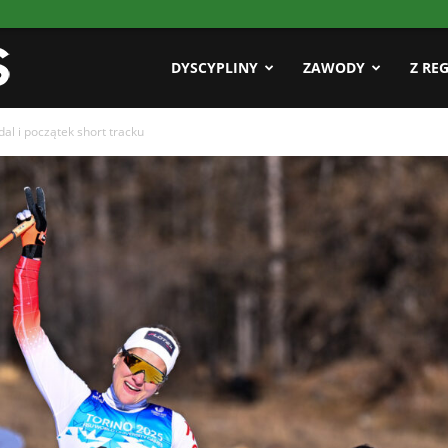
Pasja
DYSCYPLINY
ZAWODY
Z RE
al i początek short tracku
AZS