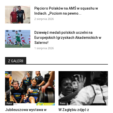
Pięcioro Polaków na AMŚ w squashu w
Indiach. „Poziom na pewno...
2 sierpnia 2026
Dziewięć medali polskich uczelni na
Europejskich Igrzyskach Akademickich w
Salerno!
1 sierpnia 2026
Z GALERII
Foto
Foto
Jubileuszowa wystawa w
W Zagłębiu zdjęć z