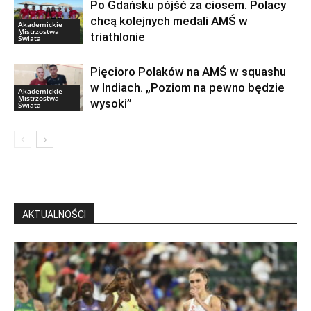
Po Gdańsku pójść za ciosem. Polacy
chcą kolejnych medali AMŚ w
Akademickie
Mistrzostwa
triathlonie
Świata
Pięcioro Polaków na AMŚ w squashu
w Indiach. „Poziom na pewno będzie
Akademickie
Mistrzostwa
wysoki”
Świata
AKTUALNOŚCI