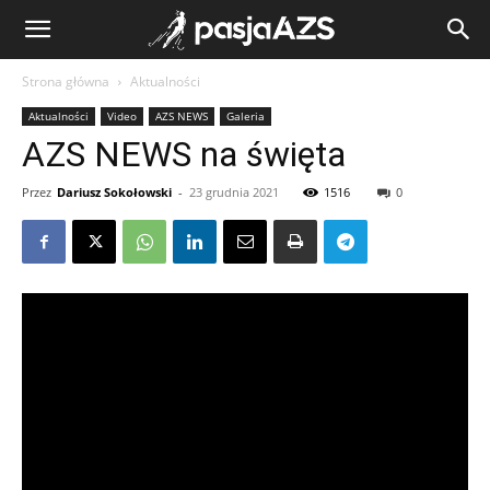
Strona główna
Aktualności
Aktualności
Video
AZS NEWS
Galeria
AZS NEWS na święta
Przez
Dariusz Sokołowski
-
23 grudnia 2021
1516
0