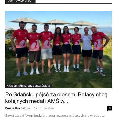
AKTUALNOŚCI
Akademickie Mistrzostwa Świata
Po Gdańsku pójść za ciosem. Polacy chcą
kolejnych medali AMŚ w...
Paweł Hochstim
-
7 sierpnia 2026
0
Szwajcarski Nyon będzie areną rozpoczynających się w sobotę