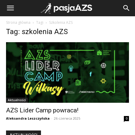
Strona główna
Tagi
Szkolenia AZS
Tag: szkolenia AZS
Aktualności
AZS Lider Camp powraca!
Aleksandra Leszczyńska
-
26 czerwca 2025
0