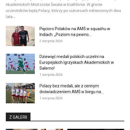
Akademickich Mistrzostw Świata w triathlonie. W gronie
uczestników będą Polacy, którzy po sukcesach odniesionych dwa
lata...
Pięcioro Polaków na AMŚ w squashu w
Indiach. „Poziom na pewno...
2 sierpnia 2026
Dziewięć medali polskich uczelni na
Europejskich Igrzyskach Akademickich w
Salerno!
1 sierpnia 2026
Polacy bez medali, ale z cennym
doświadczeniem AMŚ w biegu na...
1 sierpnia 2026
Z GALERII